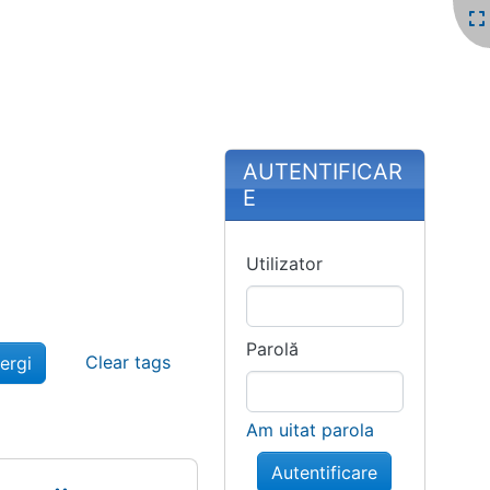
More content and
AUTENTIFICAR
E
Utilizator
Parolă
Clear tags
Am uitat parola
Autentificare