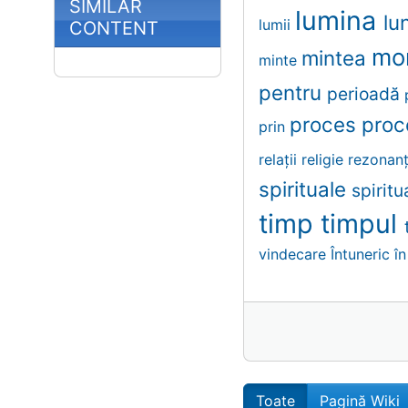
SIMILAR
lumina
lu
lumii
CONTENT
mo
mintea
minte
pentru
perioadă
proces
proc
prin
relații
religie
rezonan
spirituale
spiritu
timp
timpul
vindecare
Întuneric
în
Toate
Pagină Wiki