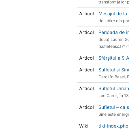
transformărilor 
Articol
Mesajul de la
de iubire din pa
Articol
Perioada de i
doua) Lauren Gor
(sufletească)* (î
Articol
Sfârșitul a 9 
Articol
Sufletul si Si
Caroll în Basel,
Articol
Sufletul Uma
Lee Caroll, În 1
Articol
Sufletul – ca
Sine este energi
Wiki
tiki-index.ph