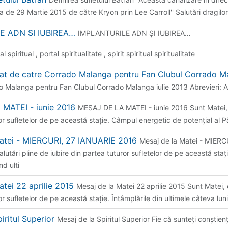
a de 29 Martie 2015 de către Kryon prin Lee Carroll'' Salutări dragilor
E ADN SI IUBIREA…
IMPLANTURILE ADN ŞI IUBIREA…
al spiritual , portal spiritualitate , spirit spiritual spiritualitate
dat de catre Corrado Malanga pentru Fan Clubul Corrado 
o Malanga pentru Fan Clubul Corrado Malanga iulie 2013 Abrevieri: A
MATEI - iunie 2016
MESAJ DE LA MATEI - iunie 2016 Sunt Matei, c
or sufletelor de pe această staţie. Câmpul energetic de potenţial al P
Matei - MIERCURI, 27 IANUARIE 2016
Mesaj de la Matei - MIER
alutări pline de iubire din partea tuturor sufletelor de pe această sta
nd ulti
atei 22 aprilie 2015
Mesaj de la Matei 22 aprilie 2015 Sunt Matei, c
or sufletelor de pe această staţie. Întâmplările din ultimele câteva l
iritul Superior
Mesaj de la Spiritul Superior Fie că sunteți conștien