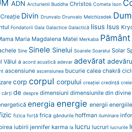
UM
Co
ADN
Christos
Arcturienii
Buddha
Cometa Ison
Dum
Divin
Creaţie
r
Drunvalo
Drunvalo Melchizedek
Iisus
Isus
ntul
Kry
Fondatorii
Gaia
Galactice
Galactică
Pămân
Mama
Maria Magdalena
Matei
Merkaba
Sinele
Sinelui
Rachele
Solar
Sp
Sine
Soarele
Soarelui
adevărat
adevăr
ul
Vălul
a
acord
acustică
adevar
ascensiune
bucurie
calea
chakră
cic
nt
ascensiunea
corpul
corp
corpului
izare
creației
credinţă
crei
de
dimensiuni
dimensiunile
din
divin
e
cărţi
despre
energie
energia
energetică
energii
energiil
fizic
frica
hoffman
info
fizica
forță
gândurile
iluminare
lucru
birea
iubirii
jennifer
karma
lucruri
la
lucrurile