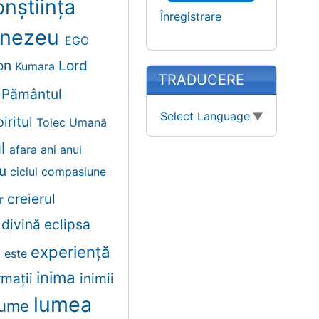
nștiința
Înregistrare
nezeu
EGO
on
Lord
Kumara
TRADUCERE
t
Pământul
Select Language
▼
iritul
Tolec
Umană
ul
afara
ani
anul
lu
ciclul
compasiune
creierul
er
e
divină
eclipsa
experiență
e
este
inima
rmații
inimii
lumea
lume