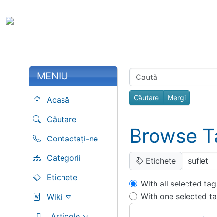
Site identity, navigation, etc.
Portal Spir
Toata Creatia e
Navigation and related fu
More content and functiona
Related con
MENIU
Find
Acasă
Căutare
Browse T
Contactați-ne
Categorii
Etichete
Etichete
With all selected tag
With one selected t
Wiki
Articole