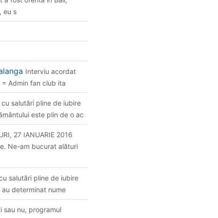
, eu s
Malanga
Interviu acordat
 = Admin fan club ita
u salutări pline de iubire
ământului este plin de o ac
CURI, 27 IANUARIE 2016
ție. Ne-am bucurat alături
u salutări pline de iubire
uni au determinat nume
ți sau nu, programul