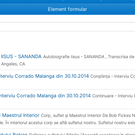
Element formular
e IISUS - SANANDA
Autobiografie Iisus - SANANDA , Transcrisa de 
 Angeles, CA
Interviu Corrado Malanga din 30.10.2014
Conștiința - Interviu 
Interviu Corrado Malanga din 30.10.2014
Continuare - Interviu
i Maestrul Interior
Corp, suflet și Maestrul Interior De Bob Fickes N
. În interiorul acestui corp se află sufletul nostru. Sufletul nostru es
etului Batran
Definirea sufletului Bătrân ''Această canalizare în direct