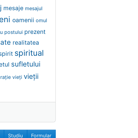
j
mesaje
mesajul
eni
oamenii
omul
prezent
ru
postului
itate
realitatea
spiritual
spirit
sufletului
letul
vieții
brație
vieți
Studiu
Formular