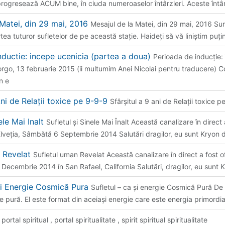
progresează ACUM bine, în ciuda numeroaselor întârzieri. Aceste întâr
 Matei, din 29 mai, 2016
Mesajul de la Matei, din 29 mai, 2016 Sunt
rtea tuturor sufletelor de pe această staţie. Haideţi să vă liniştim puţ
nductie: incepe ucenicia (partea a doua)
Perioada de inducție:
go, 13 februarie 2015 (ii multumim Anei Nicolai pentru traducere) Co
n e
Ani de Relații toxice pe 9-9-9
Sfârșitul a 9 ani de Relații toxice 
nele Mai Inalt
Sufletul și Sinele Mai Înalt Această canalizare în direct
 Elveția, Sâmbătă 6 Septembrie 2014 Salutări dragilor, eu sunt Kryon d
n Revelat
Sufletul uman Revelat Această canalizare în direct a fost o
3 Decembrie 2014 în San Rafael, California Salutări, dragilor, eu sunt 
 si Energie Cosmică Pura
Sufletul – ca și energie Cosmică Pură De 
e pură. El este format din aceiași energie care este energia primordi
p
portal spiritual , portal spiritualitate , spirit spiritual spiritualitate