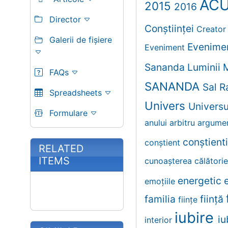
AC
2015
2016
Director
Conștiinței
Creato
Galerii de fișiere
Evenime
Eveniment
Sananda
Luminii
FAQs
SANANDA
Sal 
Spreadsheets
Univers
Univers
Formulare
anului
arbitru
argume
conştient
conştient
RELATED
ITEMS
cunoaşterea
călători
energetic
emoţiile
familia
fiinţă
fiinţe
iubire
iu
interior