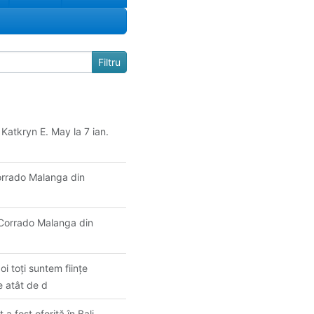
Katkryn E. May la 7 ian.
Corrado Malanga din
 Corrado Malanga din
oi toți suntem ființe
te atât de d
 a fost oferită în Bali,