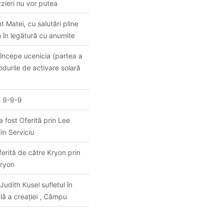
zieri nu vor putea
 Matei, cu salutări pline
in în legătură cu anumite
 începe ucenicia (partea a
durile de activare solară
pe 9-9-9
 a fost Oferită prin Lee
in Serviciu
ferită de către Kryon prin
Kryon
Judith Kusel sufletul în
ală a creației , Câmpu