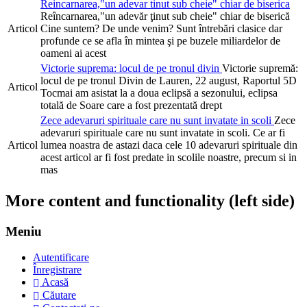
Reincarnarea,"un adevar tinut sub cheie" chiar de biserica
Reîncarnarea,"un adevăr ţinut sub cheie" chiar de biserică
Articol
Cine suntem? De unde venim? Sunt întrebări clasice dar
profunde ce se afla în mintea şi pe buzele miliardelor de
oameni ai acest
Victorie suprema: locul de pe tronul divin
Victorie supremă:
locul de pe tronul Divin de Lauren, 22 august, Raportul 5D
Articol
Tocmai am asistat la a doua eclipsă a sezonului, eclipsa
totală de Soare care a fost prezentată drept
Zece adevaruri spirituale care nu sunt invatate in scoli
Zece
adevaruri spirituale care nu sunt invatate in scoli. Ce ar fi
Articol
lumea noastra de astazi daca cele 10 adevaruri spirituale din
acest articol ar fi fost predate in scolile noastre, precum si in
mas
More content and functionality (left side)
Meniu
Autentificare
Înregistrare
Acasă
Căutare