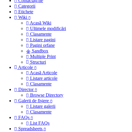
Contactați-ne
Categorii
Etichete
Wiki
Acasă Wiki
Ultimele modificări
Clasamente
Listare pagini
Pagini orfane
Sandbox
Multiple Print
Structuri
Articole
Acasă Articole
Listare articole
Clasamente
Director
Browse Directory
Galerii de fișiere
Listare galerii
Clasamente
FAQs
List FAQs
Spreadsheets