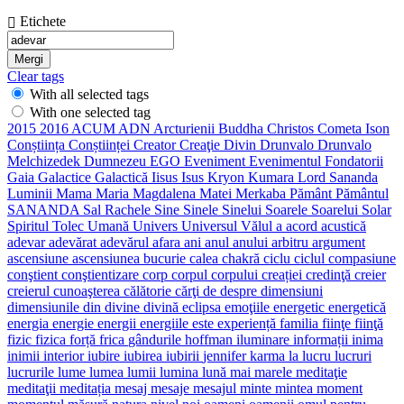
Etichete
Clear tags
With all selected tags
With one selected tag
2015
2016
ACUM
ADN
Arcturienii
Buddha
Christos
Cometa Ison
Conștiința
Conștiinței
Creator
Creaţie
Divin
Drunvalo
Drunvalo
Melchizedek
Dumnezeu
EGO
Eveniment
Evenimentul
Fondatorii
Gaia
Galactice
Galactică
Iisus
Isus
Kryon
Kumara
Lord Sananda
Luminii
Mama
Maria Magdalena
Matei
Merkaba
Pământ
Pământul
SANANDA
Sal Rachele
Sine
Sinele
Sinelui
Soarele
Soarelui
Solar
Spiritul
Tolec
Umană
Univers
Universul
Vălul
a
acord
acustică
adevar
adevărat
adevărul
afara
ani
anul
anului
arbitru
argument
ascensiune
ascensiunea
bucurie
calea
chakră
ciclu
ciclul
compasiune
conştient
conştientizare
corp
corpul
corpului
creației
credinţă
creier
creierul
cunoaşterea
călătorie
cărţi
de
despre
dimensiuni
dimensiunile
din
divine
divină
eclipsa
emoţiile
energetic
energetică
energia
energie
energii
energiile
este
experiență
familia
fiinţe
fiinţă
fizic
fizica
forță
frica
gândurile
hoffman
iluminare
informații
inima
inimii
interior
iubire
iubirea
iubirii
jennifer
karma
la
lucru
lucruri
lucrurile
lume
lumea
lumii
lumina
lună
mai
marele
meditaţie
meditaţii
meditația
mesaj
mesaje
mesajul
minte
mintea
moment