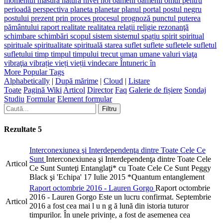
momentul
măsură
natura
nivel
noi
oameni
oamenii
omul
pentru
perioadă
perspectiva
planeta
planetar
planul
portal
postul negru
postului
prezent
prin
proces
procesul
prognoză
punctul
puterea
pământului
raport
realitate
realitatea
relații
religie
rezonanţă
schimbare
schimbări
scopul
sistem
sistemul
spațiu
spirit
spiritual
spirituale
spiritualitate
spirituală
starea
suflet
suflete
sufletele
sufletul
sufletului
timp
timpul
timpului
trecut
uman
umane
valuri
viaţa
vibraţia
vibrație
vieți
vieții
vindecare
Întuneric
în
More Popular Tags
Alphabetically
|
După mărime
|
Cloud
|
Listare
Toate
Pagină Wiki
Articol
Director
Faq
Galerie de fișiere
Sondaj
Studiu
Formular
Element formular
Rezultate
5
Interconexiunea şi Interdependenţa dintre Toate Cele Ce
Sunt
Interconexiunea şi Interdependenţa dintre Toate Cele
Articol
Ce Sunt Sunteţi Entanglaţi* cu Toate Cele Ce Sunt Peggy
Black şi 'Echipa' 17 Iulie 2015 *Quantum entanglement
Raport octombrie 2016 - Lauren Gorgo
Raport octombrie
2016 - Lauren Gorgo Este un lucru confirmat. Septembrie
Articol
2016 a fost cea mai l u n g ă lună din istoria tuturor
timpurilor. În unele privințe, a fost de asemenea cea