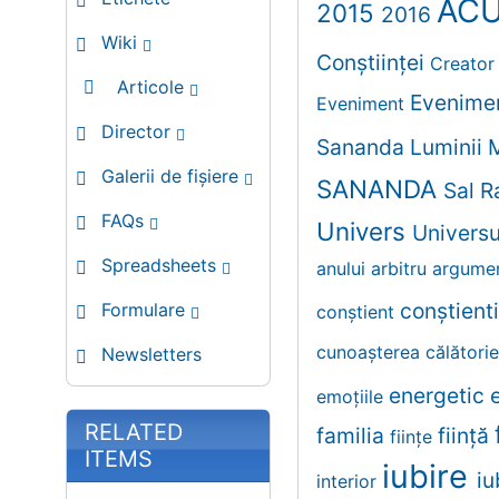
AC
2015
2016
Wiki
Conștiinței
Creato
Articole
Evenime
Eveniment
Director
Sananda
Luminii
Galerii de fișiere
SANANDA
Sal 
FAQs
Univers
Univers
Spreadsheets
anului
arbitru
argume
conştient
Formulare
conştient
cunoaşterea
călători
Newsletters
energetic
emoţiile
RELATED
familia
fiinţă
fiinţe
ITEMS
iubire
iu
interior