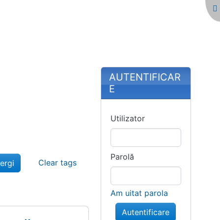
More content and
AUTENTIFICAR
E
Utilizator
Parolă
Clear tags
Am uitat parola
Autentificare