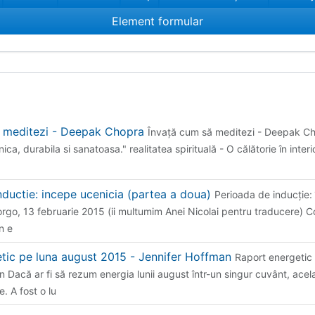
Element formular
a meditezi - Deepak Chopra
Învaţă cum să meditezi - Deepak C
ca, durabila si sanatoasa." realitatea spirituală - O călătorie în interio
nductie: incepe ucenicia (partea a doua)
Perioada de inducție:
go, 13 februarie 2015 (ii multumim Anei Nicolai pentru traducere) Co
n e
tic pe luna august 2015 - Jennifer Hoffman
Raport energetic
 Dacă ar fi să rezum energia lunii august într-un singur cuvânt, acela
ie. A fost o lu