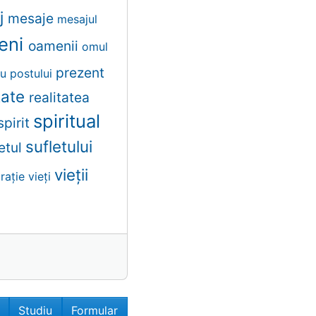
j
mesaje
mesajul
eni
oamenii
omul
prezent
ru
postului
itate
realitatea
spiritual
spirit
sufletului
letul
vieții
brație
vieți
Studiu
Formular