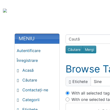
Site identity, navigation, etc.
Portal Spir
Toata Creatia e
Navigation and related fu
More content and functiona
Related con
MENIU
Find
Autentificare
Înregistrare
Browse T
Acasă
Căutare
Etichete
Contactați-ne
With all selected tag
With one selected t
Categorii
Etichete