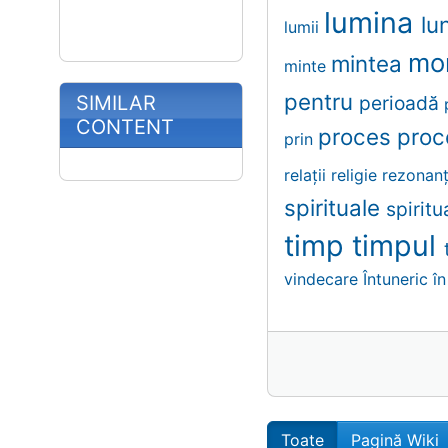
lumina
lu
lumii
mo
mintea
minte
pentru
SIMILAR
perioadă
CONTENT
proces
proc
prin
relații
religie
rezonan
spirituale
spiritu
timp
timpul
vindecare
Întuneric
în
Toate
Pagină Wiki