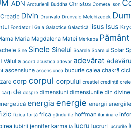
UM
Co
ADN
Christos
Arcturienii
Buddha
Cometa Ison
Dum
Divin
Creaţie
r
Drunvalo
Drunvalo Melchizedek
Iisus
Isus
ntul
Kry
Fondatorii
Gaia
Galactice
Galactică
Pămân
Mama
Maria Magdalena
Matei
Merkaba
Sinele
Sinelui
Rachele
Solar
Sp
Sine
Soarele
Soarelui
adevărat
adevăr
ul
Vălul
a
acord
acustică
adevar
ascensiune
bucurie
calea
chakră
cic
nt
ascensiunea
corpul
corp
corpului
izare
creației
credinţă
crei
de
dimensiuni
dimensiunile
din
divin
e
cărţi
despre
energie
energia
energetică
energii
energiil
fizic
frica
hoffman
info
fizica
forță
gândurile
iluminare
lucru
birea
iubirii
jennifer
karma
lucruri
la
lucrurile