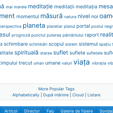
nă
meditaţie
mesa
meditaţii
meditația
mai
marele
ment
măsură
oam
nivel
momentul
noi
natura
planeta
portal
perspectiva
planetar
planul
postul neg
esul
real
raport
prognoză
punctul
puterea
pământului
schimbare
scopul
sistemul
ţă
schimbări
sistem
spațiu
spirituală
suflet
alitate
suflete
suf
starea
sufletele
viaţa
timpului
trecut
umane
uman
valuri
vibraţia
vi
More Popular Tags
Alphabetically
|
După mărime
|
Cloud
|
Listare
Articol
Director
Faq
Galerie de fișiere
Sondaj