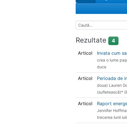
Rezultate
4
Articol
Invata cum s
crea o lume pașni
duce
Articol
Perioada de i
doua) Lauren Gor
(sufletească)* (î
Articol
Raport energe
Jennifer Hoffman
trecerea lunii iul