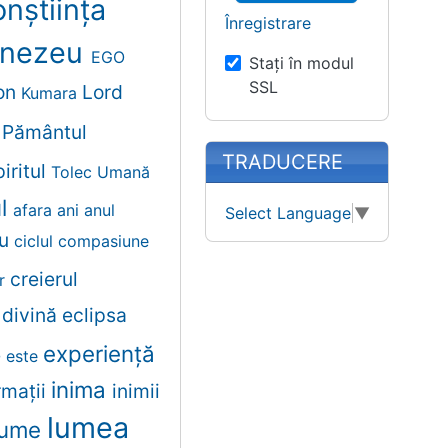
nștiința
Înregistrare
nezeu
EGO
Stați în modul
SSL
on
Lord
Kumara
t
Pământul
TRADUCERE
iritul
Tolec
Umană
ul
afara
ani
anul
Select Language
▼
lu
ciclul
compasiune
creierul
er
e
divină
eclipsa
experiență
e
este
inima
rmații
inimii
lumea
lume