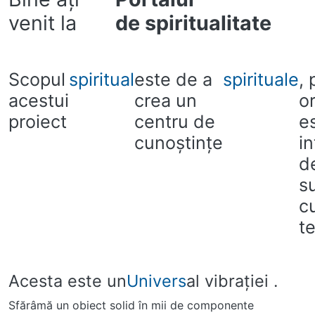
venit la
de spiritualitate
Scopul
spiritual
este de a
spirituale
, 
acestui
crea un
or
proiect
centru de
e
cunoştinţe
i
d
s
c
t
Acesta este un
Univers
al vibraţiei .
Sfărâmă un obiect solid în mii de componente