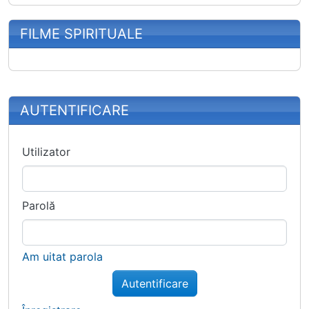
FILME SPIRITUALE
More content and functionality (right
AUTENTIFICARE
Utilizator
Parolă
Am uitat parola
Autentificare