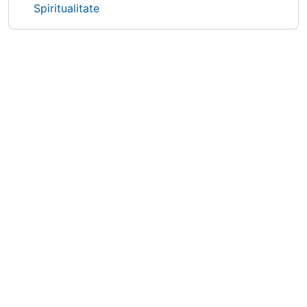
Spiritualitate
Site information, links, etc.