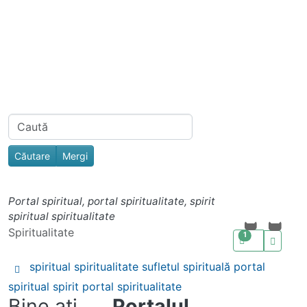
Navigation and related functionality
Related content
Find
Portal spiritual, portal spiritualitate, spirit
spiritual spiritualitate
Spiritualitate
1
spiritual
spiritualitate
sufletul
spirituală
portal
spiritual
spirit
portal spiritualitate
Bine aţi
Portalul