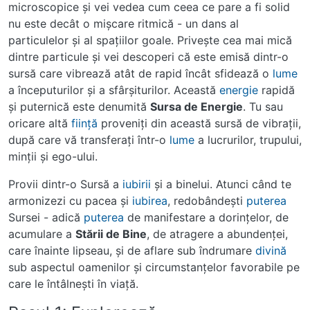
microscopice şi vei vedea cum ceea ce pare a fi solid
nu este decât o mişcare ritmică - un dans al
particulelor şi al spaţiilor goale. Priveşte cea mai mică
dintre particule şi vei descoperi că este emisă dintr-o
sursă care vibrează atât de rapid încât sfidează o
lume
a începuturilor şi a sfârşiturilor. Această
energie
rapidă
şi puternică este denumită
Sursa de Energie
. Tu sau
oricare altă
fiinţă
proveniţi din această sursă de vibraţii,
după care vă transferaţi într-o
lume
a lucrurilor, trupului,
minţii şi ego-ului.
Provii dintr-o Sursă a
iubirii
şi a binelui. Atunci când te
armonizezi cu pacea şi
iubirea
, redobândeşti
puterea
Sursei - adică
puterea
de manifestare a dorinţelor, de
acumulare a
Stării de Bine
, de atragere a abundenţei,
care înainte lipseau, şi de aflare sub îndrumare
divină
sub aspectul oamenilor şi circumstanţelor favorabile pe
care le întâlneşti în viaţă.