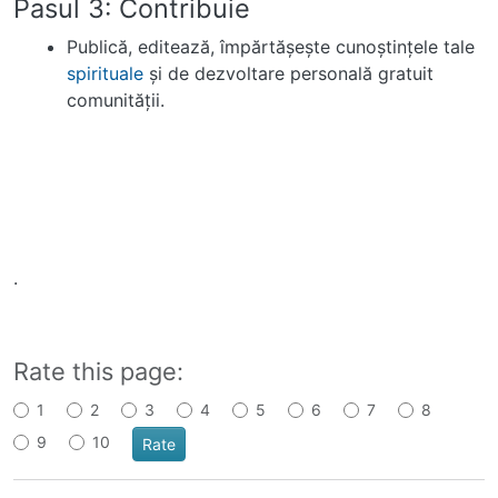
Pasul 3: Contribuie
Publică, editează, împărtăşeşte cunoştinţele tale
spirituale
şi de dezvoltare personală gratuit
comunităţii.
.
Rate this page:
1
2
3
4
5
6
7
8
9
10