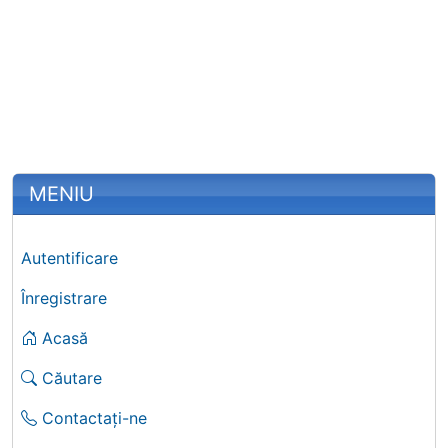
More content and functionality (left 
MENIU
Autentificare
Înregistrare
Acasă
Căutare
Contactați-ne