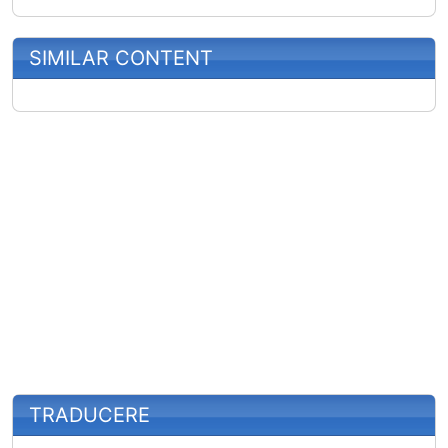
SIMILAR CONTENT
More content and functionality (right
TRADUCERE