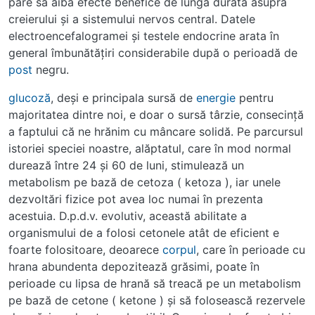
pare să aibă efecte benefice de lungă durată asupra
creierului şi a sistemului nervos central. Datele
electroencefalogramei şi testele endocrine arata în
general îmbunătăţiri considerabile după o perioadă de
post
negru.
glucoză
, deşi e principala sursă de
energie
pentru
majoritatea dintre noi, e doar o sursă târzie, consecinţă
a faptului că ne hrănim cu mâncare solidă. Pe parcursul
istoriei speciei noastre, alăptatul, care în mod normal
durează între 24 şi 60 de luni, stimulează un
metabolism pe bază de cetoza ( ketoza ), iar unele
dezvoltări fizice pot avea loc numai în prezenta
acestuia. D.p.d.v. evolutiv, această abilitate a
organismului de a folosi cetonele atât de eficient e
foarte folositoare, deoarece
corpul
, care în perioade cu
hrana abundenta depozitează grăsimi, poate în
perioade cu lipsa de hrană să treacă pe un metabolism
pe bază de cetone ( ketone ) şi să folosească rezervele