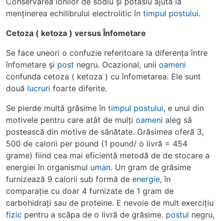
Conservarea ionilor de sodiu şi potasiu ajuta la
menţinerea echilibrului electrolitic în
timpul
postului
.
Cetoza ( ketoza ) versus Înfometare
Se face uneori o confuzie referitoare la diferenţa între
înfometare şi
post
negru. Ocazional, unii
oameni
confunda cetoza ( ketoza ) cu înfometarea. Ele sunt
două
lucruri
foarte diferite.
Se pierde multă grăsime în
timpul
postului
, e unul din
motivele pentru care atât de mulţi
oameni
aleg să
postească din motive de sănătate. Grăsimea oferă 3,
500 de calorii per pound (1 pound/ o livră = 454
grame) fiind cea mai eficientă metodă de de stocare a
energiei în organismul
uman
. Un gram de grăsime
furnizează 9 calorii sub formă de
energie
, în
comparaţie cu doar 4 furnizate de 1 gram de
carbohidraţi sau de proteine. E nevoie de mult exerciţiu
fizic
pentru a scăpa de o livră de grăsime.
postul
negru,