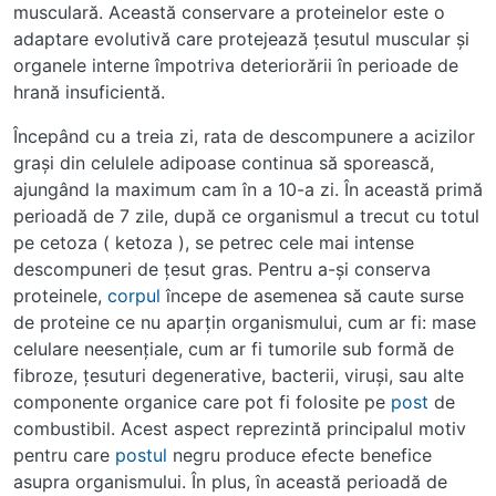
musculară. Această conservare a proteinelor este o
adaptare evolutivă care protejează ţesutul muscular şi
organele interne împotriva deteriorării în perioade de
hrană insuficientă.
Începând cu a treia zi, rata de descompunere a acizilor
graşi din celulele adipoase continua să sporească,
ajungând la maximum cam în a 10-a zi. În această primă
perioadă de 7 zile, după ce organismul a trecut cu totul
pe cetoza ( ketoza ), se petrec cele mai intense
descompuneri de ţesut gras. Pentru a-şi conserva
proteinele,
corpul
începe de asemenea să caute surse
de proteine ce nu aparţin organismului, cum ar fi: mase
celulare neesenţiale, cum ar fi tumorile sub formă de
fibroze, ţesuturi degenerative, bacterii, viruşi, sau alte
componente organice care pot fi folosite pe
post
de
combustibil. Acest aspect reprezintă principalul motiv
pentru care
postul
negru produce efecte benefice
asupra organismului. În plus, în această perioadă de