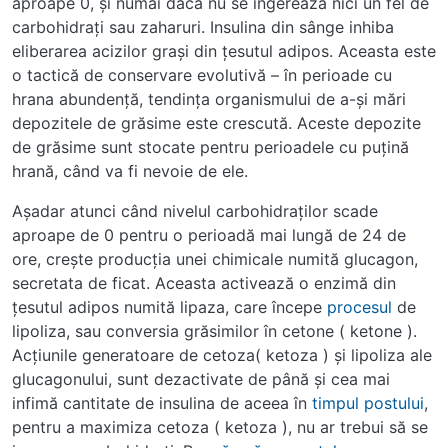
aproape 0, şi numai dacă nu se ingerează nici un fel de
carbohidraţi sau zaharuri. Insulina din sânge inhiba
eliberarea acizilor graşi din ţesutul adipos. Aceasta este
o tactică de conservare evolutivă – în perioade cu
hrana abundenţă, tendinţa organismului de a-şi mări
depozitele de grăsime este crescută. Aceste depozite
de grăsime sunt stocate pentru perioadele cu puţină
hrană, când va fi nevoie de ele.
Aşadar atunci când nivelul carbohidraţilor scade
aproape de 0 pentru o perioadă mai lungă de 24 de
ore, creşte producţia unei chimicale numită glucagon,
secretata de ficat. Aceasta activează o enzimă din
ţesutul adipos numită lipaza, care începe
procesul
de
lipoliza, sau conversia grăsimilor în cetone ( ketone ).
Acţiunile generatoare de cetoza( ketoza ) şi lipoliza ale
glucagonului, sunt dezactivate de până şi cea mai
infimă cantitate de insulina de aceea în
timpul
postului
,
pentru a maximiza cetoza ( ketoza ), nu ar trebui să se