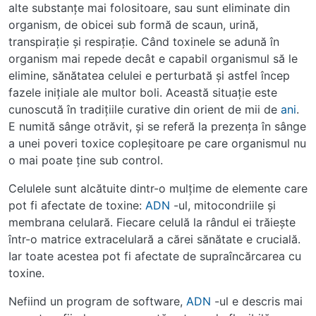
alte substanţe mai folositoare, sau sunt eliminate din
organism, de obicei sub formă de scaun, urină,
transpiraţie şi respiraţie. Când toxinele se adună în
organism mai repede decât e capabil organismul să le
elimine, sănătatea celulei e perturbată şi astfel încep
fazele iniţiale ale multor boli. Această situaţie este
cunoscută în tradiţiile curative din orient de mii de
ani
.
E numită sânge otrăvit, şi se referă la prezenţa în sânge
a unei poveri toxice copleşitoare pe care organismul nu
o mai poate ţine sub control.
Celulele sunt alcătuite dintr-o mulţime de elemente care
pot fi afectate de toxine:
ADN
-ul, mitocondriile şi
membrana celulară. Fiecare celulă la rândul ei trăieşte
într-o matrice extracelulară a cărei sănătate e crucială.
Iar toate acestea pot fi afectate de supraîncărcarea cu
toxine.
Nefiind un program de software,
ADN
-ul e descris mai