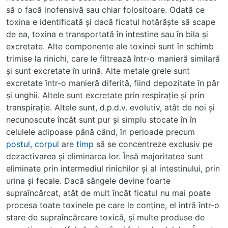
să o facă inofensivă sau chiar folositoare. Odată ce
toxina e identificată şi dacă ficatul hotărăşte să scape
de ea, toxina e transportată în intestine sau în bila şi
excretate. Alte componente ale toxinei sunt în schimb
trimise la rinichi, care le filtrează într-o manieră similară
şi sunt excretate în urină. Alte metale grele sunt
excretate într-o manieră diferită, fiind depozitate în păr
şi unghii. Altele sunt excretate prin respiraţie şi prin
transpiraţie. Altele sunt, d.p.d.v. evolutiv, atât de noi şi
necunoscute încât sunt pur şi simplu stocate în în
celulele adipoase până când, în perioade precum
postul
,
corpul
are
timp
să se concentreze exclusiv pe
dezactivarea şi eliminarea lor. Însă majoritatea sunt
eliminate prin intermediul rinichilor şi al intestinului, prin
urina şi fecale. Dacă sângele devine foarte
supraîncărcat, atât de mult încât ficatul nu mai poate
procesa toate toxinele pe care le conţine, el intră într-o
stare de supraîncărcare toxică, şi multe produse de