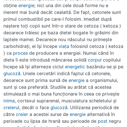
obţine
energie
; nici una din cele două forme nu e
inerent mai bună decât cealaltă. De fapt, cetonele sunt
primul combustibil pe care-l folosim. Imediat după
naştere toţi copii sunt într-o stare de cetoza ( ketoza )
deoarece trăiesc pe baza dietei bogate în grăsimi din
laptele mamei. Deoarece nou născutul nu primeşte
carbohidraţi, el îşi începe
viaţa
folosind cetoza ( ketoza
) ca
proces
de producere a energiei. Numai când în
dieta îi este introdusă mâncarea solidă
corpul
copilului
începe să îşi alterneze ciclul
energetic
bazându-se şi pe
glucoză
. Unele cercetări indică faptul că cetonele,
deoarece sunt prima sursă de
energie
a organismului,
sunt şi cea preferată. Studiile au arătat că acestea
stimulează o mai buna funcţionare în ceea ce priveşte
inima
, cortexul suprarenal, musculatura scheletului şi
creierul
, decât o face
glucoză
. Utilizarea periodică de
către
creier
a acestei surse de
energie
alternativă în
perioade cu lipsa de hrană sau perioade de
post
negru