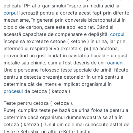
delicatul PH al organismului înspre un mediu acid iar
corpul
lucrează pentru a corecta acest fapt prin diferite
mecanisme, în general prin conversia bicarbonatului în
dioxid de carbon, care este apoi expirat. Când şi
această capacitate de compensare e depăşită,
corpul
începe să excreteze cetone ( ketone ) în urină, iar prin
intermediul respiraţiei va excreta şi puţină acetona,
provocând un gust ciudat în cavitatea bucală – un gust
metalic sau chimic, cum a fost descris de unii
oameni
.
Unele persoane folosesc teste speciale de urină, făcute
pentru a detecta prezenţa cetonelor în urină pentru a
determina cât de intens e implicat organismul în
procesul
de cetoza ( ketoza ).
Teste pentru cetoza ( ketoza ).
Puteţi cumpăra teste pe bază de urină folosite pentru a
determina dacă organismul dumneavoastră se afla în
cetoza ( ketoza ). Unul din cele mai cunoscute astfel de
teste e Ketostix, un altul e Keto-diastix.