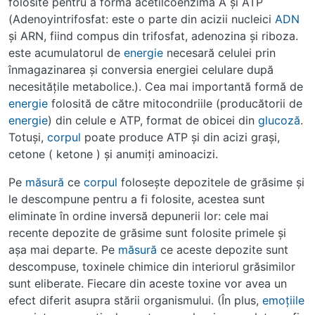
folosite pentru a forma acetilcoenzima A şi ATP
(Adenoyintrifosfat: este o parte din acizii nucleici
ADN
şi ARN, fiind compus din trifosfat, adenozina şi riboza.
este acumulatorul de
energie
necesară celulei prin
înmagazinarea şi conversia energiei celulare după
necesităţile metabolice.). Cea mai importantă formă de
energie
folosită de către mitocondriile (producătorii de
energie
) din celule e ATP, format de obicei din
glucoză
.
Totuşi,
corpul
poate produce ATP şi din acizi graşi,
cetone ( ketone ) şi anumiţi aminoacizi.
Pe
măsură
ce
corpul
foloseşte depozitele de grăsime şi
le descompune pentru a fi folosite, acestea sunt
eliminate în ordine inversă depunerii lor: cele mai
recente depozite de grăsime sunt folosite primele şi
aşa mai departe. Pe
măsură
ce aceste depozite sunt
descompuse, toxinele chimice din interiorul grăsimilor
sunt eliberate. Fiecare din aceste toxine vor avea un
efect diferit asupra stării organismului. (În plus,
emoţiile