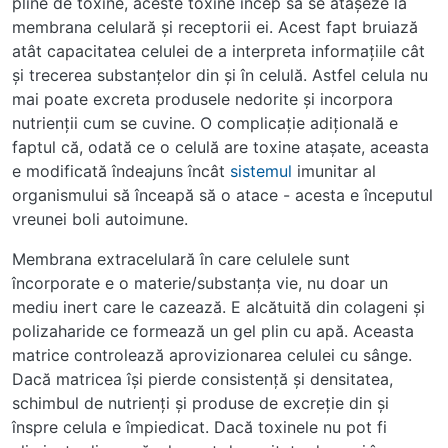
pline de toxine, aceste toxine încep să se ataşeze la
membrana celulară şi receptorii ei. Acest fapt bruiază
atât capacitatea celulei de a interpreta informaţiile cât
şi trecerea substanţelor din şi în celulă. Astfel celula nu
mai poate excreta produsele nedorite şi incorpora
nutrienţii cum se cuvine. O complicaţie adiţională e
faptul că, odată ce o celulă are toxine ataşate, aceasta
e modificată îndeajuns încât
sistemul
imunitar al
organismului să înceapă să o atace - acesta e începutul
vreunei boli autoimune.
Membrana extracelulară în care celulele sunt
încorporate e o materie/substanţa vie, nu doar un
mediu inert care le cazează. E alcătuită din colageni şi
polizaharide ce formează un gel plin cu apă. Aceasta
matrice controlează aprovizionarea celulei cu sânge.
Dacă matricea îşi pierde consistenţă şi densitatea,
schimbul de nutrienţi şi produse de excreţie din şi
înspre celula e împiedicat. Dacă toxinele nu pot fi