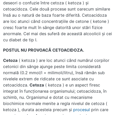
deseori o confuzie între cetoza ( ketoza ) şi
cetoacidoza. Cele două procese sunt oarecum similare
însă au o natură de baza foarte diferită. Cetoacidoza
are loc atunci când concentraţiile de cetone ( ketone )
cresc foarte mult în sânge datorită unor stări fizice
anormale. Cel mai des suferă de această alcoolicii şi cei
cu diabet de tip I.
POSTUL NU PROVOACĂ CETOACIDOZA.
Cetoza
( ketoza ) are loc atunci când numărul corpilor
cetonici din sânge ajunge peste limita considerată
normală (0.2 mmol/l = milimoli/litru), însă rămân sub
nivelele extrem de ridicate ce sunt asociate cu
cetoacidoza.
Cetoza
( ketoza ) e un aspect firesc
integrat în funcţionarea organismului; cetoacidoza, în
schimb, nu. Organismul e dotat cu mecanisme
biochimice normale menite a regla nivelul de cetoza (
ketoza ), durata acesteia precum şi
procesul
prin care