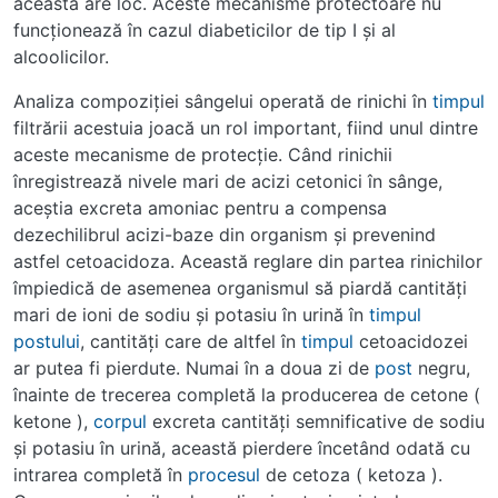
aceasta are loc. Aceste mecanisme protectoare nu
funcţionează în cazul diabeticilor de tip I şi al
alcoolicilor.
Analiza compoziţiei sângelui operată de rinichi în
timpul
filtrării acestuia joacă un rol important, fiind unul dintre
aceste mecanisme de protecţie. Când rinichii
înregistrează nivele mari de acizi cetonici în sânge,
aceştia excreta amoniac pentru a compensa
dezechilibrul acizi-baze din organism şi prevenind
astfel cetoacidoza. Această reglare din partea rinichilor
împiedică de asemenea organismul să piardă cantităţi
mari de ioni de sodiu şi potasiu în urină în
timpul
postului
, cantităţi care de altfel în
timpul
cetoacidozei
ar putea fi pierdute. Numai în a doua zi de
post
negru,
înainte de trecerea completă la producerea de cetone (
ketone ),
corpul
excreta cantităţi semnificative de sodiu
şi potasiu în urină, această pierdere încetând odată cu
intrarea completă în
procesul
de cetoza ( ketoza ).