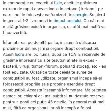
în comparaţie cu exerciţiul
fizic
, cheltuie grăsimea
extrem de rapid convertind-o în cetone ( ketone ) pe
care apoi le foloseşte ca furnizori de
energie
. Se pierd
în general 1-2 livre pe zi în
timpul
postului
. Cu cât mai
multă grăsime există în organism, cu atât mai multă va
fi convertită.
Înfometarea, pe de altă parte, înseamnă utilizarea
proteinelor din muşchi şi organe drept combustibil.
Acest
lucru
are loc numai după ce TOATE rezervele de
grăsime împreună cu alte ţesuturi aflate în exces -
bacterii, viruşi, tumori-fibrom, poluanţi stocaţi, etc - au
fost epuizate. Odată ce toate celelalte surse de
combustibil au fost utilizate, organismul începe să-şi
folosească propriile sale proteine esenţiale drept
combustibil. Aceasta înseamnă înfometare. Majoritatea
oamenilor, chiar şi cei mai subţirei, au destule rezerve
pentru a posti cel puţin 45 de zile, în general mult mai
mult, fără ca organismul lor să înceapă a folosi