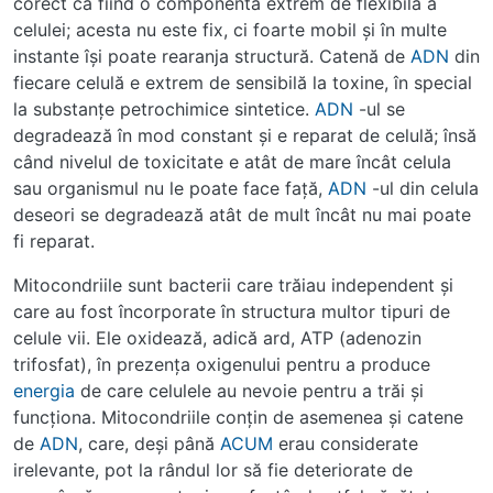
corect ca fiind o componentă extrem de flexibilă a
celulei; acesta nu este fix, ci foarte mobil şi în multe
instante îşi poate rearanja structură. Catenă de
ADN
din
fiecare celulă e extrem de sensibilă la toxine, în special
la substanţe petrochimice sintetice.
ADN
-ul se
degradează în mod constant şi e reparat de celulă; însă
când nivelul de toxicitate e atât de mare încât celula
sau organismul nu le poate face faţă,
ADN
-ul din celula
deseori se degradează atât de mult încât nu mai poate
fi reparat.
Mitocondriile sunt bacterii care trăiau independent şi
care au fost încorporate în structura multor tipuri de
celule vii. Ele oxidează, adică ard, ATP (adenozin
trifosfat), în prezenţa oxigenului pentru a produce
energia
de care celulele au nevoie pentru a trăi şi
funcţiona. Mitocondriile conţin de asemenea şi catene
de
ADN
, care, deşi până
ACUM
erau considerate
irelevante, pot la rândul lor să fie deteriorate de