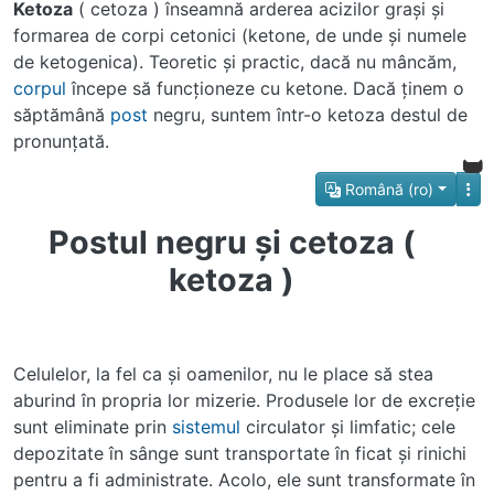
Ketoza
( cetoza ) înseamnă arderea acizilor graşi şi
formarea de corpi cetonici (ketone, de unde şi numele
de ketogenica). Teoretic şi practic, dacă nu mâncăm,
corpul
începe să funcţioneze cu ketone. Dacă ţinem o
săptămână
post
negru, suntem într-o ketoza destul de
pronunţată.
Română (ro)
Postul negru şi cetoza (
ketoza )
Celulelor, la fel ca şi oamenilor, nu le place să stea
aburind în propria lor mizerie. Produsele lor de excreţie
sunt eliminate prin
sistemul
circulator şi limfatic; cele
depozitate în sânge sunt transportate în ficat şi rinichi
pentru a fi administrate. Acolo, ele sunt transformate în