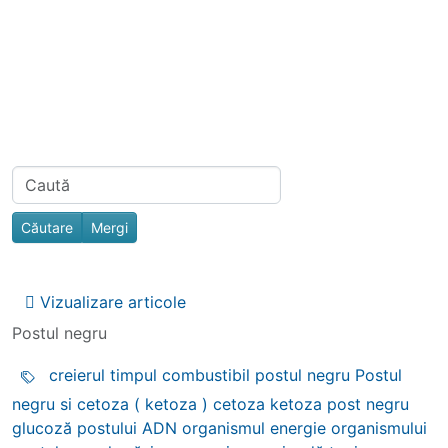
Navigation and related functionality
Related content
Find
Vizualizare articole
Postul negru
creierul
timpul
combustibil
postul negru
Postul
negru si cetoza ( ketoza )
cetoza
ketoza
post negru
glucoză
postului
ADN
organismul
energie
organismului