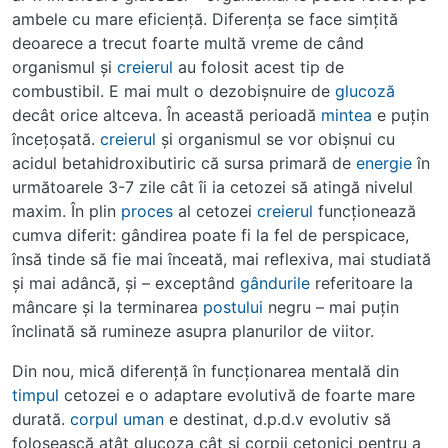
ambele cu mare eficienţă. Diferenţa se face simţită
deoarece a trecut foarte multă vreme de când
organismul şi
creierul
au folosit acest tip de
combustibil. E mai mult o dezobişnuire de
glucoză
decât orice altceva. În această perioadă
mintea
e puţin
înceţoşată.
creierul
şi organismul se vor obişnui cu
acidul betahidroxibutiric că sursa primară de
energie
în
următoarele 3-7 zile cât îi ia cetozei să atingă nivelul
maxim. În plin
proces
al cetozei
creierul
funcţionează
cumva diferit: gândirea poate fi la fel de perspicace,
însă tinde să fie mai înceată, mai reflexiva, mai studiată
şi mai adâncă, şi – exceptând
gândurile
referitoare la
mâncare şi la terminarea
postului
negru – mai puţin
înclinată să rumineze asupra planurilor de viitor.
Din nou, mică diferenţă în funcţionarea mentală din
timpul
cetozei e o adaptare evolutivă de foarte mare
durată.
corpul
uman
e destinat, d.p.d.v evolutiv să
folosească atât glucoza cât şi corpii cetonici pentru a