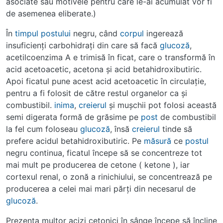
asociate sau motivele pentru care le-ai acumulat vor fi
de asemenea eliberate.)
În
timpul
postului
negru, când
corpul
ingerează
insuficienţi carbohidraţi din care să facă
glucoză
,
acetilcoenzima A e trimisă în ficat, care o transformă în
acid acetoacetic, acetona şi acid betahidroxibutiric.
Apoi ficatul pune acest acid acetoacetic în circulaţie,
pentru a fi folosit de către restul organelor ca şi
combustibil.
inima
,
creierul
şi muşchii pot folosi această
semi digerata formă de grăsime pe
post
de combustibil
la fel cum foloseau
glucoză
, însă
creierul
tinde să
prefere acidul betahidroxibutiric. Pe
măsură
ce
postul
negru continua, ficatul începe să se concentreze tot
mai mult pe producerea de cetone ( ketone ), iar
cortexul renal, o zonă a rinichiului, se concentrează pe
producerea a celei mai mari părţi din necesarul de
glucoză
.
Prezenţa multor acizi cetonici în sânge începe să încline