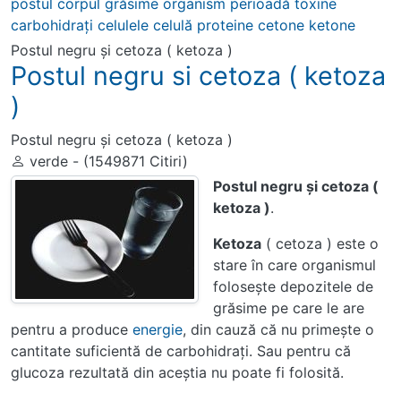
postul
corpul
grăsime
organism
perioadă
toxine
carbohidraţi
celulele
celulă
proteine
cetone
ketone
Postul negru şi cetoza ( ketoza )
Postul negru si cetoza ( ketoza
)
Postul negru şi cetoza ( ketoza )
verde - (1549871 Citiri)
Postul negru şi cetoza (
ketoza )
.
Ketoza
( cetoza ) este o
stare în care organismul
foloseşte depozitele de
grăsime pe care le are
pentru a produce
energie
, din cauză că nu primeşte o
cantitate suficientă de carbohidraţi. Sau pentru că
glucoza rezultată din aceştia nu poate fi folosită.