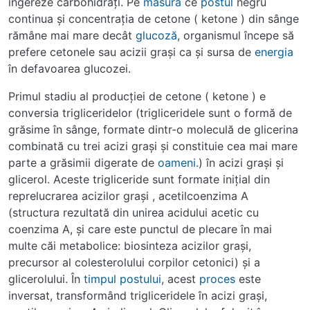
ingereze carbohidraţi. Pe
măsură
ce
postul
negru
continua şi concentraţia de cetone ( ketone ) din sânge
rămâne mai mare decât
glucoză
, organismul începe să
prefere cetonele sau acizii graşi ca şi sursa de
energia
în defavoarea glucozei.
Primul stadiu al producţiei de cetone ( ketone ) e
conversia trigliceridelor (trigliceridele sunt o formă de
grăsime în sânge, formate dintr-o moleculă de glicerina
combinată cu trei acizi graşi şi constituie cea mai mare
parte a grăsimii digerate de
oameni
.) în acizi graşi şi
glicerol. Aceste trigliceride sunt formate iniţial din
reprelucrarea acizilor graşi , acetilcoenzima A
(structura rezultată din unirea acidului acetic cu
coenzima A, şi care este punctul de plecare în mai
multe căi metabolice: biosinteza acizilor graşi,
precursor al colesterolului corpilor cetonici) şi a
glicerolului. În
timpul
postului
, acest
proces
este
inversat, transformând trigliceridele în acizi graşi,