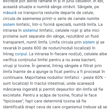
excreţie pot astfel rămâne în şi în jurul celulelor. În est,
această situaţie e numită sânge otrăvit. Sângele, pe
măsură
ce transporta resturile departe de celule,
circula de asemenea printr-o serie de canale numite
sistem
limfatic, într-o formă specială, numită limfa. La
intrarea în
sistemul
limfatic, celulele roşii şi alte mici
proteine sunt separate din sânge, rezultând un fluid
transparent, numit limfa. Limfa circula prin
sistem
şi se
revarsă în peste 600 de noduri/noduli localizaţi în
întreg
corpul
. La intrarea în fiecare nod(ul), celulele albe
verifica conţinutul limfei pentru a nu avea bacterii,
viruşi şi toxine. În general, întreg sângele e filtrat prin
limfa înainte de a ajunge la ficat pentru a fi procesat în
continuare. Majoritatea nodulilor limfatici - peste 60% -
sunt localizaţi în tractul intestinal, unde scanează
mâncarea ingerată şi permit deşeurilor din limfa să fie
excretate. Pentru a scăpa de toxine, ficatul le face
"lipicioase", fapt care determină toxina să fie
identificată drept ceva de care organismul trebuie să se