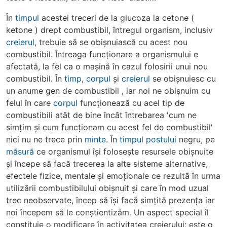
În
timpul
acestei treceri de la glucoza la cetone (
ketone ) drept combustibil, întregul organism, inclusiv
creierul
, trebuie să se obişnuiască cu acest nou
combustibil. Întreaga funcţionare a organismului e
afectată, la fel ca o maşină în cazul folosirii unui nou
combustibil. În
timp
,
corpul
şi
creierul
se obişnuiesc cu
un anume gen de combustibil , iar noi ne obişnuim cu
felul în care
corpul
funcţionează cu acel tip de
combustibili atât de bine încât întrebarea 'cum ne
simţim şi cum funcţionam cu acest fel de combustibil'
nici nu ne trece prin
minte
. În
timpul
postului
negru, pe
măsură
ce organismul îşi foloseşte resursele obişnuite
şi începe să facă trecerea la alte sisteme alternative,
efectele fizice, mentale şi emoţionale ce rezultă în urma
utilizării combustibilului obişnuit şi care în mod uzual
trec neobservate, încep să îşi facă simţită prezenţa iar
noi începem să le conştientizăm. Un aspect special îl
constituie o modificare în activitatea creierului; este o