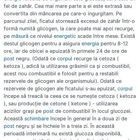
fel de zahăr. Cea mai mare parte a ei este extrasă sau
convertita din mâncarea pe care-o ingurgitam. Pe
parcursul zilei, ficatul stornează excesul de zahăr într-o
formă numită glicogen, la care poate mai apoi recurge,
pe
măsură
ce nivelul
energetic
scade între mese. Există
destul glicogen pentru a asigura
energia
pentru 8-12
ore, iar de obicei e epuizată în primele 24 de ore de
post
negru. (Odată ce
corpul
recurge la cetoza (
ketoza ), adică la utilizarea grăsimii ca şi combustibil,
acest nou combustibil e folosit pentru a restabili
rezervele de glicogen ale organismului). Odată ce
rezervele de glicogen ale ficatului s-au epuizat,
corpul
începe să treacă la ceea ce se numeşte cetoza ( ketoza
), sau producţie de cetone ( ketone ) - utilizarea
acizilor graşi pe
post
de combustibil în locul glucozei.
Această
schimbare
începe în general în a doua zi de
post
negru şi se încheie în a treia zi. În această
perioadă interimară nu există glucoza disponibilă,