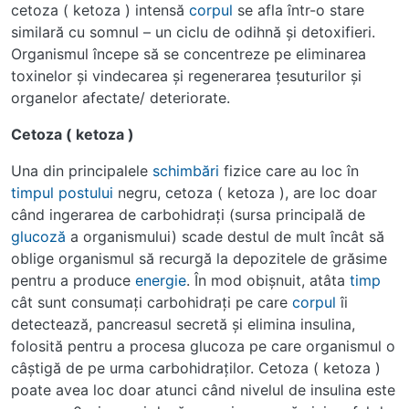
cetoza ( ketoza ) intensă
corpul
se afla într-o stare
similară cu somnul – un ciclu de odihnă şi detoxifieri.
Organismul începe să se concentreze pe eliminarea
toxinelor şi vindecarea şi regenerarea ţesuturilor şi
organelor afectate/ deteriorate.
Cetoza ( ketoza )
Una din principalele
schimbări
fizice care au loc în
timpul
postului
negru, cetoza ( ketoza ), are loc doar
când ingerarea de carbohidraţi (sursa principală de
glucoză
a organismului) scade destul de mult încât să
oblige organismul să recurgă la depozitele de grăsime
pentru a produce
energie
. În mod obişnuit, atâta
timp
cât sunt consumaţi carbohidraţi pe care
corpul
îi
detectează, pancreasul secretă şi elimina insulina,
folosită pentru a procesa glucoza pe care organismul o
câştigă de pe urma carbohidraţilor. Cetoza ( ketoza )
poate avea loc doar atunci când nivelul de insulina este