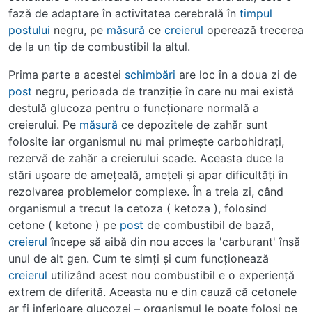
fază de adaptare în activitatea cerebrală în
timpul
postului
negru, pe
măsură
ce
creierul
operează trecerea
de la un tip de combustibil la altul.
Prima parte a acestei
schimbări
are loc în a doua zi de
post
negru, perioada de tranziţie în care nu mai există
destulă glucoza pentru o funcţionare normală a
creierului. Pe
măsură
ce depozitele de zahăr sunt
folosite iar organismul nu mai primeşte carbohidraţi,
rezervă de zahăr a creierului scade. Aceasta duce la
stări uşoare de ameţeală, ameţeli şi apar dificultăţi în
rezolvarea problemelor complexe. În a treia zi, când
organismul a trecut la cetoza ( ketoza ), folosind
cetone ( ketone ) pe
post
de combustibil de bază,
creierul
începe să aibă din nou acces la 'carburant' însă
unul de alt gen. Cum te simţi şi cum funcţionează
creierul
utilizând acest nou combustibil e o experienţă
extrem de diferită. Aceasta nu e din cauză că cetonele
ar fi inferioare glucozei – organismul le poate folosi pe