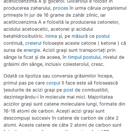
acetilcoenzima A şi glicerol. Glicerolul e folosit în
producerea zaharului,
proces
în urma căruia organismul
primeşte în jur de 16 grame de zahăr zilnic, iar
acetilcoenzima A e folosită la producerea cetonelor,
acidului acetoacetic, acetonei şi acidului
betahidroxibutiric.
inima
şi, pe
măsură
ce
postul
continuă,
creierul
foloseşte aceste cetone ( ketone ) că
sursa de
energie
. Acizii graşi sunt transportaţi prin
sânge la ficat şi de aceea, în
timpul
postului
, nivelul de
grăsimi din sânge, inclusiv colesterolul, cresc.
Odată ce lipoliza sau conversia grăsimilor începe,
primul pas pe care
corpul
îl face este să folosească
ţesuturile de acizi graşi pe
post
de combustibil,
dezintegrându-i în molecule mai mici. Majoritatea
acizilor graşi sunt catene moleculare lungi, formate din
16-18 atomi de carbon. Aceşti acizi graşi sunt
descompuşi succesiv în catene de carbon de câte 2
atomi. Aceste catene de câte 2 atomi de carbon sunt