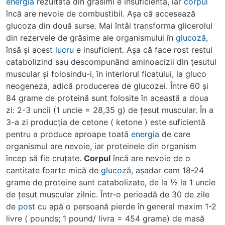
energia
rezultată din grăsimi e insuficientă, iar
corpul
încă are nevoie de combustibil. Aşa că accesează
glucoza din două surse. Mai întâi transforma glicerolul
din rezervele de grăsime ale organismului în
glucoză
,
însă şi acest
lucru
e insuficient. Aşa că face rost restul
catabolizind sau descompunând aminoacizii din ţesutul
muscular şi folosindu-i, în interiorul ficatului, la gluco
neogeneza, adică producerea de glucozei. Între 60 şi
84 grame de proteină sunt folosite în această a doua
zi: 2-3 uncii (1 uncie = 28,35 g) de ţesut muscular. În a
3-a zi producţia de cetone ( ketone ) este suficientă
pentru a produce aproape toată
energia
de care
organismul are nevoie, iar proteinele din organism
încep să fie cruţate.
Corpul
încă are nevoie de o
cantitate foarte mică de
glucoză
, aşadar cam 18-24
grame de proteine sunt catabolizate, de la ½ la 1 uncie
de ţesut muscular zilnic. Într-o perioadă de 30 de zile
de
post
cu apă o persoană pierde în general maxim 1-2
livre ( pounds; 1 pound/ livra = 454 grame) de masă