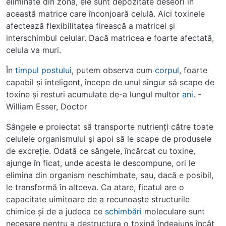
eliminate din zonă, ele sunt depozitate deseori în
această matrice care înconjoară celulă. Aici toxinele
afectează flexibilitatea firească a matricei şi
interschimbul celular. Dacă matricea e foarte afectată,
celula va muri.
În
timpul
postului
, putem observa cum
corpul
, foarte
capabil şi inteligent, începe de unul singur să scape de
toxine şi resturi acumulate de-a lungul multor
ani
. -
William Esser, Doctor
Sângele e proiectat să transporte nutrienţi către toate
celulele organismului şi apoi să le scape de produsele
de excreţie. Odată ce sângele, încărcat cu toxine,
ajunge în ficat, unde acesta le descompune, ori le
elimina din organism neschimbate, sau, dacă e posibil,
le transformă în altceva. Ca atare, ficatul are o
capacitate uimitoare de a recunoaşte structurile
chimice şi de a judeca ce
schimbări
moleculare sunt
necesare pentru a destructura o toxină îndeajuns încât