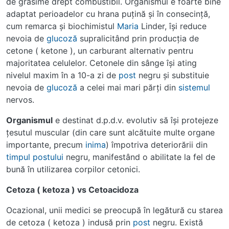
de grăsime drept combustibil. Organismul e foarte bine
adaptat perioadelor cu hrana puţină şi în consecinţă,
cum remarca şi biochimistul
Maria
Linder, îşi reduce
nevoia de
glucoză
supralicitând prin producţia de
cetone ( ketone ), un carburant alternativ pentru
majoritatea celulelor. Cetonele din sânge îşi ating
nivelul maxim în a 10-a zi de
post
negru şi substituie
nevoia de
glucoză
a celei mai mari părţi din
sistemul
nervos.
Organismul
e destinat d.p.d.v. evolutiv să îşi protejeze
ţesutul muscular (din care sunt alcătuite multe organe
importante, precum
inima
) împotriva deteriorării din
timpul
postului
negru, manifestând o abilitate la fel de
bună în utilizarea corpilor cetonici.
Cetoza ( ketoza ) vs Cetoacidoza
Ocazional, unii medici se preocupă în legătură cu starea
de cetoza ( ketoza ) indusă prin
post
negru. Există