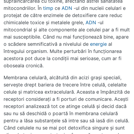
supraîncărcarea cu toxine, afectând astfel sănătatea
mitocondriilor. În
timp
ce
ADN
-ul din nucleii celulari e
protejat de către enzimele de detoxifiere care reduc
chimicalele toxice şi metalele grele,
ADN
-ul
mitocondrial şi alte componente ale celulei par a fi mult
mai susceptibile. Când nu mai funcţionează bine, apare
o scădere semnificativă a nivelului de
energie
al
întregului organism. Multe perturbări în funcţionarea
acestora pot duce la condiţii mai serioase, cum ar fi
oboseala cronică.
Membrana celulară, alcătuită din acizi graşi speciali,
serveşte drept bariera de trecere între celulă, celelalte
celule şi matricea extracelulară. Aceasta e împânzită de
receptori consideraţi a fi porturi de comunicare. Aceşti
receptori analizează tot ce atinge celulă şi decid dacă
sau nu să deschidă o poartă în membrana celulară
pentru a lăsa substanţele să intre sau să iasă din celulă.
Când celulele nu se mai pot detoxifica singure şi sunt