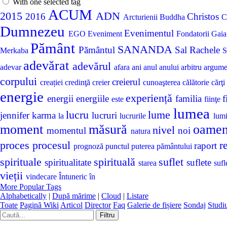
With one selected tag
ACUM
2015
ADN
2016
Christos
Arcturienii
Buddha
C
Dumnezeu
Evenimentul
EGO
Eveniment
Fondatorii
Gai
Pământ
SANANDA
Pământul
Sal Rachele
Merkaba
S
adevărat
adevărul
adevar
afara
ani
anul
anului
arbitru
argum
corpului
creierul
creației
credinţă
creier
cunoaşterea
călătorie
cărţi
energie
experiență
energii
energiile
familia
f
este
fiinţe
lumea
lucru
lume
jennifer
karma
lucruri
la
lucrurile
lum
moment
măsură
oame
nivel
momentul
noi
natura
proces
procesul
r
raport
prognoză
punctul
puterea
pământului
spirituale
spirituală
suflet
spiritualitate
suflete
starea
sufl
vieții
vindecare
Întuneric
în
More Popular Tags
Alphabetically
|
După mărime
|
Cloud
|
Listare
Toate
Pagină Wiki
Articol
Director
Faq
Galerie de fișiere
Sondaj
Studi