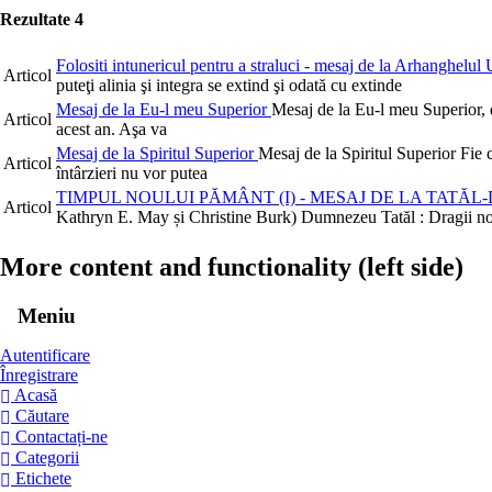
Rezultate
4
Folositi intunericul pentru a straluci - mesaj de la Arhanghelul 
Articol
puteţi alinia şi integra se extind şi odată cu extinde
Mesaj de la Eu-l meu Superior
Mesaj de la Eu-l meu Superior, d
Articol
acest an. Aşa va
Mesaj de la Spiritul Superior
Mesaj de la Spiritul Superior Fie
Articol
întârzieri nu vor putea
TIMPUL NOULUI PĂMÂNT (I) - MESAJ DE LA TATĂ
Articol
Kathryn E. May și Christine Burk) Dumnezeu Tatăl : Dragii noș
More content and functionality (left side)
Meniu
Autentificare
Înregistrare
Acasă
Căutare
Contactați-ne
Categorii
Etichete