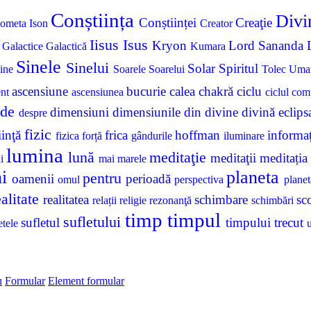
Conștiința
Div
Conștiinței
Creaţie
ometa Ison
Creator
Iisus
Isus
Kryon
Lord Sananda
a
Galactice
Galactică
Kumara
Sinele
Sinelui
Solar
Spiritul
ine
Soarele
Soarelui
Tolec
Uma
ascensiune
bucurie
calea
chakră
ciclu
ent
ascensiunea
ciclul
com
de
dimensiuni
dimensiunile
din
divine
divină
eclip
despre
fizic
iinţă
frica
hoffman
informa
fizica
forță
gândurile
iluminare
lumina
lună
meditaţie
meditaţii
meditația
ii
mai
marele
ni
planeta
pentru
oamenii
perioadă
omul
perspectiva
plane
ealitate
realitatea
schimbare
sc
relații
religie
rezonanţă
schimbări
timp
timpul
sufletului
sufletul
timpului
trecut
etele
u
Formular
Element formular