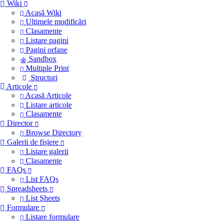
Wiki
Acasă Wiki
Ultimele modificări
Clasamente
Listare pagini
Pagini orfane
Sandbox
Multiple Print
Structuri
Articole
Acasă Articole
Listare articole
Clasamente
Director
Browse Directory
Galerii de fișiere
Listare galerii
Clasamente
FAQs
List FAQs
Spreadsheets
List Sheets
Formulare
Listare formulare