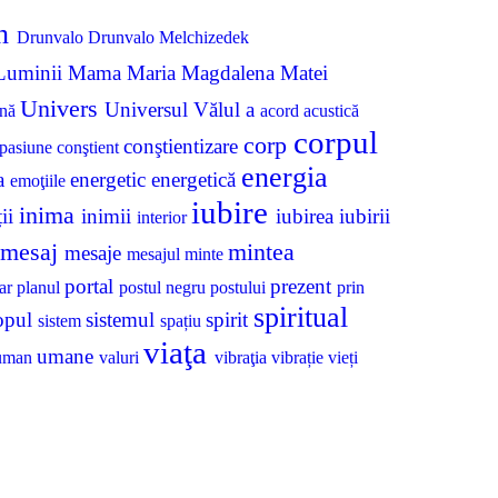
in
Drunvalo
Drunvalo Melchizedek
Luminii
Mama
Maria Magdalena
Matei
Univers
Universul
Vălul
a
nă
acord
acustică
corpul
corp
conştientizare
pasiune
conştient
energia
sa
energetic
energetică
emoţiile
iubire
inima
ții
inimii
iubirea
iubirii
interior
mesaj
mintea
mesaje
mesajul
minte
portal
prezent
tar
planul
postul negru
postului
prin
spiritual
opul
sistemul
spirit
sistem
spațiu
viaţa
umane
uman
valuri
vibraţia
vibrație
vieți