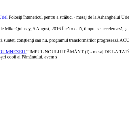
Uriel
Folosiţi întunericul pentru a străluci - mesaj de la Arhanghelul Ur
e Mike Quinsey, 5 August, 2016 Încă o dată, timpul se accelerează, şi mu
 că sunteți conștienți sau nu, programul transformărilor progresează AC
L-DUMNEZEU
TIMPUL NOULUI PĂMÂNT (I) - mesaj DE LA TATĂL-
tri copii ai Pământului, avem s