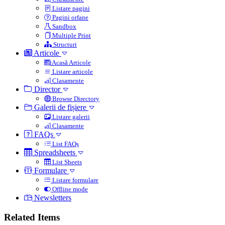
Listare pagini
Pagini orfane
Sandbox
Multiple Print
Structuri
Articole
Acasă Articole
Listare articole
Clasamente
Director
Browse Directory
Galerii de fișiere
Listare galerii
Clasamente
FAQs
List FAQs
Spreadsheets
List Sheets
Formulare
Listare formulare
Offline mode
Newsletters
Related Items