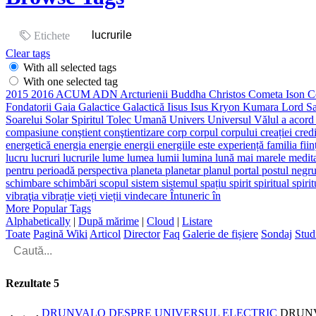
Etichete
Clear tags
With all selected tags
With one selected tag
2015
2016
ACUM
ADN
Arcturienii
Buddha
Christos
Cometa Ison
C
Fondatorii
Gaia
Galactice
Galactică
Iisus
Isus
Kryon
Kumara
Lord S
Soarelui
Solar
Spiritul
Tolec
Umană
Univers
Universul
Vălul
a
acor
compasiune
conştient
conştientizare
corp
corpul
corpului
creației
cred
energetică
energia
energie
energii
energiile
este
experiență
familia
fii
lucru
lucruri
lucrurile
lume
lumea
lumii
lumina
lună
mai
marele
medit
pentru
perioadă
perspectiva
planeta
planetar
planul
portal
postul negr
schimbare
schimbări
scopul
sistem
sistemul
spațiu
spirit
spiritual
spiri
vibraţia
vibrație
vieți
vieții
vindecare
Întuneric
în
More Popular Tags
Alphabetically
|
După mărime
|
Cloud
|
Listare
Toate
Pagină Wiki
Articol
Director
Faq
Galerie de fișiere
Sondaj
Stud
Rezultate
5
DRUNVALO DESPRE UNIVERSUL ELECTRIC
DRUNVAL