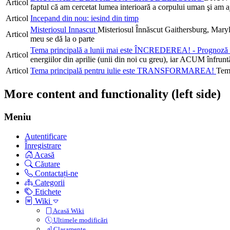
Articol
faptul că am cercetat lumea interioară a corpului uman şi am 
Articol
Incepand din nou: iesind din timp
Misteriosul Innascut
Misteriosul Înnăscut Gaithersburg, Maryl
Articol
meu se dă la o parte
Tema principală a lunii mai este ÎNCREDEREA! - Prognoză 
Articol
energiilor din aprilie (unii din noi cu greu), iar ACUM înfrun
Articol
Tema principală pentru iulie este TRANSFORMAREA!
Tem
More content and functionality (left side)
Meniu
Autentificare
Înregistrare
Acasă
Căutare
Contactați-ne
Categorii
Etichete
Wiki
Acasă Wiki
Ultimele modificări
Clasamente