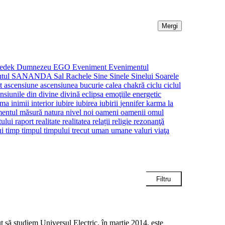
zedek
Dumnezeu
EGO
Eveniment
Evenimentul
tul
SANANDA
Sal Rachele
Sine
Sinele
Sinelui
Soarele
nt
ascensiune
ascensiunea
bucurie
calea
chakră
ciclu
ciclul
nsiunile
din
divine
divină
eclipsa
emoţiile
energetic
ima
inimii
interior
iubire
iubirea
iubirii
jennifer
karma
la
entul
măsură
natura
nivel
noi
oameni
oamenii
omul
tului
raport
realitate
realitatea
relații
religie
rezonanţă
ui
timp
timpul
timpului
trecut
uman
umane
valuri
viaţa
tudiem Universul Electric, în martie 2014, este