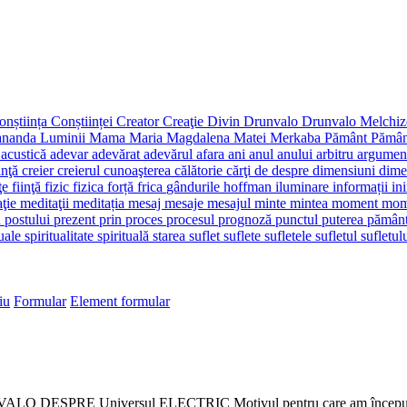
onștiința
Conștiinței
Creator
Creaţie
Divin
Drunvalo
Drunvalo Melchi
ananda
Luminii
Mama
Maria Magdalena
Matei
Merkaba
Pământ
Pămân
d
acustică
adevar
adevărat
adevărul
afara
ani
anul
anului
arbitru
argume
inţă
creier
creierul
cunoaşterea
călătorie
cărţi
de
despre
dimensiuni
dime
nţe
fiinţă
fizic
fizica
forță
frica
gândurile
hoffman
iluminare
informații
in
aţie
meditaţii
meditația
mesaj
mesaje
mesajul
minte
mintea
moment
mom
u
postului
prezent
prin
proces
procesul
prognoză
punctul
puterea
pămân
tuale
spiritualitate
spirituală
starea
suflet
suflete
sufletele
sufletul
sufletul
iu
Formular
Element formular
O DESPRE Universul ELECTRIC Motivul pentru care am început să s