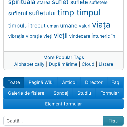
spirituală
suflet
suflete
starea
sufletele
timp
timpul
sufletului
sufletul
viaţa
timpului
trecut
umane
uman
valuri
vieții
vibraţia
vibrație
vieți
vindecare
Întuneric
în
More Popular Tags
Alphabetically
|
După mărime
|
Cloud
|
Listare
Toate
Pagină Wiki
Articol
Director
Faq
Galerie de fișiere
Sondaj
Studiu
Formular
Element formular