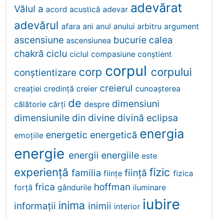
adevărat
Vălul
a
acord
acustică
adevar
adevărul
afara
ani
anul
anului
arbitru
argument
ascensiune
bucurie
calea
ascensiunea
chakră
ciclu
ciclul
compasiune
conştient
corpul
corp
corpului
conştientizare
creierul
creației
credinţă
creier
cunoaşterea
de
dimensiuni
călătorie
cărţi
despre
dimensiunile
din
divine
divină
eclipsa
energia
energetic
energetică
emoţiile
energie
energii
energiile
este
experiență
fizic
familia
fiinţă
fiinţe
fizica
frica
hoffman
forță
gândurile
iluminare
iubire
inima
informații
inimii
interior