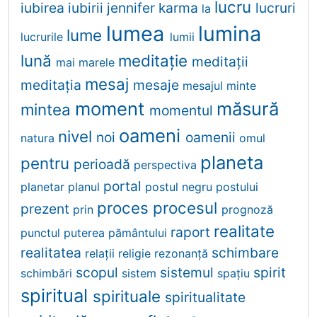
lucru
iubirea
iubirii
jennifer
karma
lucruri
la
lumea
lumina
lume
lucrurile
lumii
lună
meditaţie
meditaţii
mai
marele
mesaj
meditația
mesaje
mesajul
minte
moment
măsură
mintea
momentul
oameni
nivel
noi
oamenii
natura
omul
planeta
pentru
perioadă
perspectiva
portal
planetar
planul
postul negru
postului
proces
procesul
prezent
prin
prognoză
realitate
raport
punctul
puterea
pământului
realitatea
schimbare
relații
religie
rezonanţă
scopul
sistemul
spirit
schimbări
sistem
spațiu
spiritual
spirituale
spiritualitate