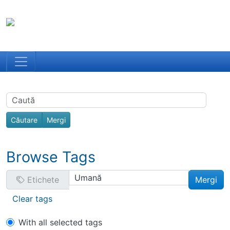
Site identity, navigation, etc.
Portal Spiri
Toata Creatia es
Navigation and related functionality
Related content
Find
Browse Tags
Etichete
Clear tags
With all selected tags