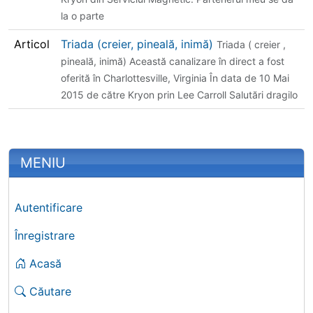
la o parte
Articol
Triada (creier, pineală, inimă)
Triada ( creier ,
pineală, inimă) Această canalizare în direct a fost
oferită în Charlottesville, Virginia În data de 10 Mai
2015 de către Kryon prin Lee Carroll Salutări dragilo
More content and functionality (left 
MENIU
Autentificare
Înregistrare
Acasă
Căutare