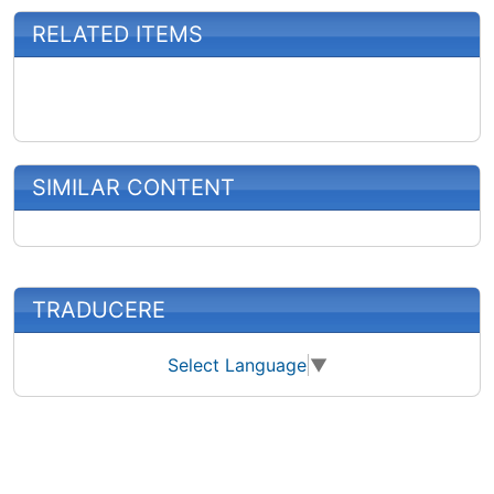
RELATED ITEMS
SIMILAR CONTENT
More content and functionality (right
TRADUCERE
Select Language
▼
Site information, links, etc.