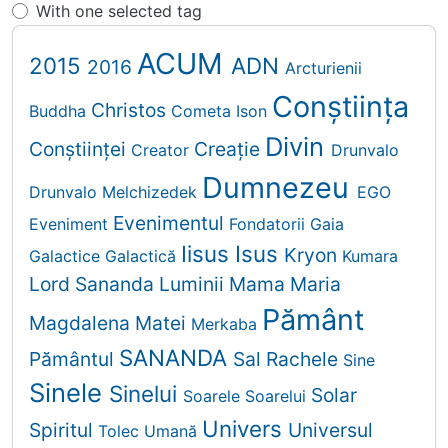
With one selected tag
ACUM
2015
ADN
2016
Arcturienii
Conștiința
Christos
Buddha
Cometa Ison
Divin
Conștiinței
Creaţie
Creator
Drunvalo
Dumnezeu
Drunvalo Melchizedek
EGO
Evenimentul
Eveniment
Fondatorii
Gaia
Iisus
Isus
Kryon
Galactice
Galactică
Kumara
Lord Sananda
Luminii
Mama
Maria
Pământ
Magdalena
Matei
Merkaba
SANANDA
Pământul
Sal Rachele
Sine
Sinele
Sinelui
Solar
Soarele
Soarelui
Univers
Spiritul
Universul
Tolec
Umană