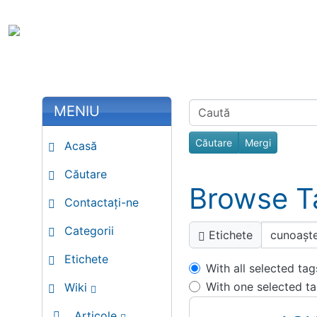
Site identity, navigation, etc.
Portal Spir
Toata Creatia e
Navigation and related fu
More content and functiona
Related con
MENIU
Find
Acasă
Căutare
Browse T
Contactați-ne
Categorii
Etichete
Etichete
With all selected tag
With one selected t
Wiki
Articole