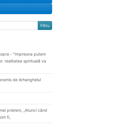
hopra - "Impreuna putem
r. realitatea spirituală va
ansmis de Arhanghelul
i prieteni, „Atunci când
om fi,