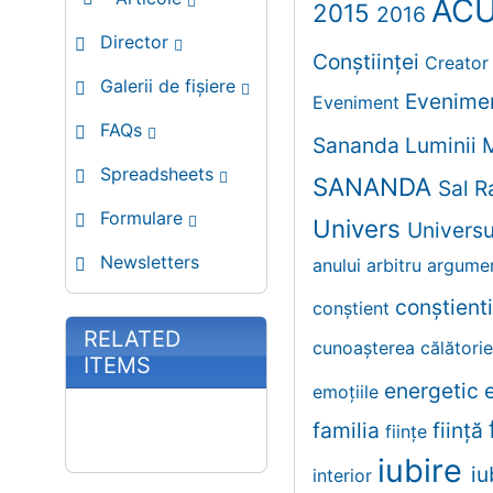
AC
2015
2016
Director
Conștiinței
Creato
Galerii de fișiere
Evenime
Eveniment
FAQs
Sananda
Luminii
Spreadsheets
SANANDA
Sal 
Formulare
Univers
Univers
Newsletters
anului
arbitru
argume
conştient
conştient
RELATED
cunoaşterea
călători
ITEMS
energetic
emoţiile
familia
fiinţă
fiinţe
iubire
iu
interior