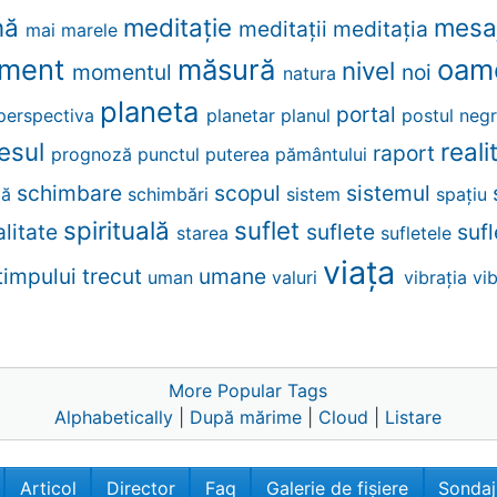
nă
meditaţie
mesa
meditaţii
meditația
mai
marele
ment
măsură
oam
nivel
momentul
noi
natura
planeta
portal
perspectiva
planetar
planul
postul neg
esul
real
raport
prognoză
punctul
puterea
pământului
schimbare
scopul
sistemul
ţă
schimbări
sistem
spațiu
spirituală
suflet
alitate
suflete
suf
starea
sufletele
viaţa
timpului
trecut
umane
uman
valuri
vibraţia
vi
More Popular Tags
Alphabetically
|
După mărime
|
Cloud
|
Listare
Articol
Director
Faq
Galerie de fișiere
Sondaj