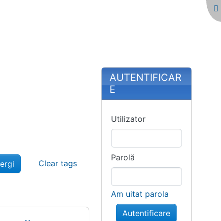
More content and
AUTENTIFICAR
E
Utilizator
Parolă
Clear tags
Am uitat parola
Autentificare