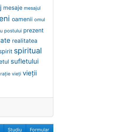
j
mesaje
mesajul
eni
oamenii
omul
prezent
ru
postului
itate
realitatea
spiritual
spirit
sufletului
letul
vieții
brație
vieți
Studiu
Formular