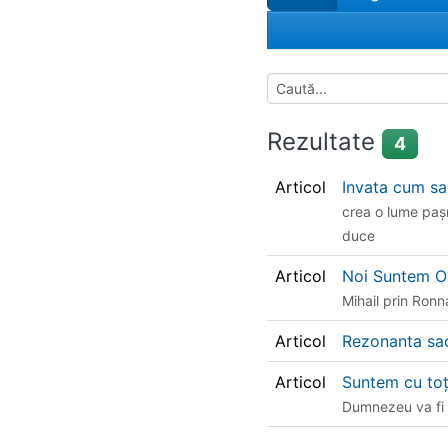
Rezultate
4
Articol
Invata cum s
crea o lume pașni
duce
Articol
Noi Suntem O 
Mihail prin Ron
Articol
Rezonanta sa
Articol
Suntem cu to
Dumnezeu va fi a