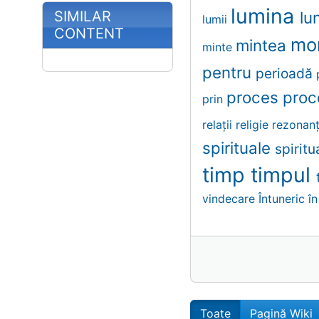
lumina
SIMILAR
lu
lumii
CONTENT
mo
mintea
minte
pentru
perioadă
proces
proc
prin
relații
religie
rezonan
spirituale
spiritu
timp
timpul
vindecare
Întuneric
în
Toate
Pagină Wiki