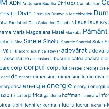
UM
Co
ADN
Christos
Arcturienii
Buddha
Cometa Ison
Dum
Divin
Creaţie
r
Drunvalo
Drunvalo Melchizedek
Iisus
Isus
ntul
Kry
Fondatorii
Gaia
Galactice
Galactică
Pămân
Mama
Maria Magdalena
Matei
Merkaba
Sinele
Sinelui
Rachele
Solar
Sp
Sine
Soarele
Soarelui
adevărat
adevăr
ul
Vălul
a
acord
acustică
adevar
ascensiune
bucurie
calea
chakră
cic
nt
ascensiunea
corpul
corp
corpului
izare
creației
credinţă
crei
de
dimensiuni
dimensiunile
din
divin
e
cărţi
despre
energie
energia
energetică
energii
energiil
fizic
frica
hoffman
info
fizica
forță
gândurile
iluminare
lucru
birea
iubirii
jennifer
karma
lucruri
la
lucrurile