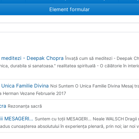
Element formular
a meditezi - Deepak Chopra
Învaţă cum să meditezi - Deepak C
ca, durabila si sanatoasa." realitatea spirituală - O călătorie în interio
Unica Familie Divina
Noi Suntem O Unica Familie Divina Mesaj tr
na Herman Vezane Februarie 2017
cra
Rezonanţa sacră
ţii MESAGERI…
Suntem cu toţii MESAGERI… Neale WALSCH Dragii me
dus cunoaşterea absolutului în experienţa plenară, prin noi; iar noi v