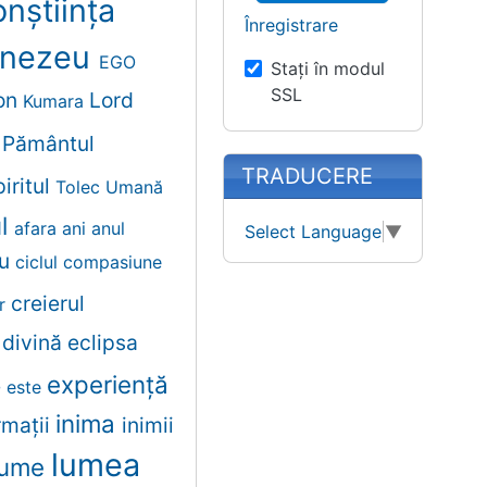
nștiința
Înregistrare
nezeu
EGO
Stați în modul
SSL
on
Lord
Kumara
t
Pământul
TRADUCERE
iritul
Tolec
Umană
ul
afara
ani
anul
Select Language
▼
lu
ciclul
compasiune
creierul
er
e
divină
eclipsa
experiență
e
este
inima
rmații
inimii
lumea
lume