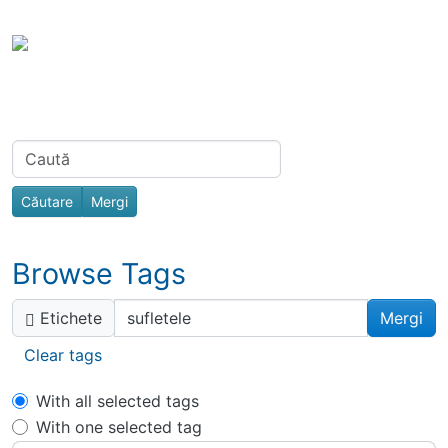
Site identity, navigation, etc.
Portal Spiri
Toata Creatia es
Navigation and related functionality
Related content
Find
Browse Tags
Etichete
Clear tags
With all selected tags
With one selected tag