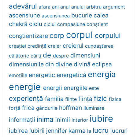
adevărul
afara
ani
anul
anului
arbitru
argument
ascensiune
bucurie
calea
ascensiunea
chakră
ciclu
ciclul
compasiune
conştient
corpul
corp
corpului
conştientizare
creierul
creației
credinţă
creier
cunoaşterea
de
dimensiuni
călătorie
cărţi
despre
dimensiunile
din
divine
divină
eclipsa
energia
energetic
energetică
emoţiile
energie
energii
energiile
este
experiență
fizic
familia
fiinţă
fiinţe
fizica
frica
hoffman
forță
gândurile
iluminare
iubire
inima
informații
inimii
interior
lucru
iubirea
iubirii
jennifer
karma
lucruri
la