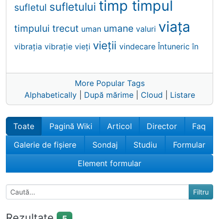
timp
timpul
sufletului
sufletul
viaţa
timpului
trecut
umane
uman
valuri
vieții
vibraţia
vibrație
vieți
vindecare
Întuneric
în
More Popular Tags
Alphabetically
|
După mărime
|
Cloud
|
Listare
Toate
Pagină Wiki
Articol
Director
Faq
Galerie de fișiere
Sondaj
Studiu
Formular
Element formular
Rezultate
5