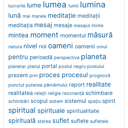
lumea
lumina
lume
lucrurile
lumii
lună
meditaţie
meditaţii
mai
marele
mesaj
meditația
mesaje
mesajul
minte
moment
măsură
mintea
momentul
oameni
nivel
noi
oamenii
natura
omul
planeta
pentru
perioadă
perspectiva
portal
planetar
planul
postul negru
postului
proces
procesul
prezent
prin
prognoză
realitate
raport
punctul
puterea
pământului
realitatea
schimbare
relații
religie
rezonanţă
scopul
sistemul
spirit
schimbări
sistem
spațiu
spiritual
spirituale
spiritualitate
spirituală
suflet
suflete
starea
sufletele