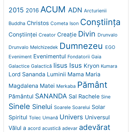
ACUM
2015
ADN
2016
Arcturienii
Conștiința
Christos
Buddha
Cometa Ison
Divin
Conștiinței
Creaţie
Creator
Drunvalo
Dumnezeu
Drunvalo Melchizedek
EGO
Evenimentul
Eveniment
Fondatorii
Gaia
Iisus
Isus
Kryon
Galactice
Galactică
Kumara
Lord Sananda
Luminii
Mama
Maria
Pământ
Magdalena
Matei
Merkaba
SANANDA
Pământul
Sal Rachele
Sine
Sinele
Sinelui
Solar
Soarele
Soarelui
Univers
Spiritul
Universul
Tolec
Umană
adevărat
Vălul
a
acord
acustică
adevar