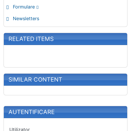
Formulare
Newsletters
RELATED ITEMS
SIMILAR CONTENT
More content and functionality (right
AUTENTIFICARE
Utilizator