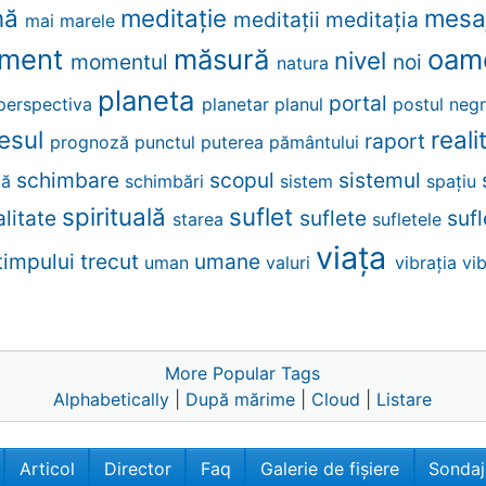
nă
meditaţie
mesa
meditaţii
meditația
mai
marele
ment
măsură
oam
nivel
momentul
noi
natura
planeta
portal
perspectiva
planetar
planul
postul neg
esul
real
raport
prognoză
punctul
puterea
pământului
schimbare
scopul
sistemul
ţă
schimbări
sistem
spațiu
spirituală
suflet
alitate
suflete
suf
starea
sufletele
viaţa
timpului
trecut
umane
uman
valuri
vibraţia
vi
More Popular Tags
Alphabetically
|
După mărime
|
Cloud
|
Listare
Articol
Director
Faq
Galerie de fișiere
Sondaj