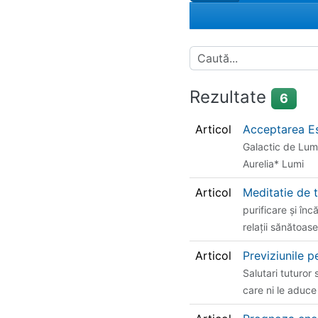
Rezultate
6
Articol
Acceptarea Es
Galactic de Lum
Aurelia* Lumi
Articol
Meditatie de t
purificare şi în
relaţii sănătoase
Articol
Previziunile 
Salutari tuturor 
care ni le aduce