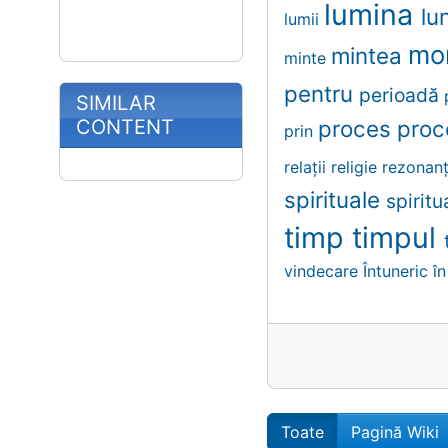
lumina
lu
lumii
mo
mintea
minte
pentru
perioadă
SIMILAR
CONTENT
proces
proc
prin
relații
religie
rezonan
spirituale
spiritu
timp
timpul
vindecare
Întuneric
în
Toate
Pagină Wiki