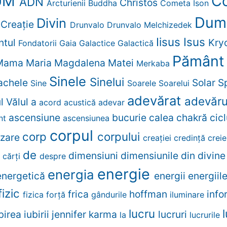
UM
Co
ADN
Christos
Arcturienii
Buddha
Cometa Ison
Dum
Divin
Creaţie
r
Drunvalo
Drunvalo Melchizedek
Iisus
Isus
ntul
Kry
Fondatorii
Gaia
Galactice
Galactică
Pămân
Mama
Maria Magdalena
Matei
Merkaba
Sinele
Sinelui
Rachele
Solar
Sp
Sine
Soarele
Soarelui
adevărat
adevăr
ul
Vălul
a
acord
acustică
adevar
ascensiune
bucurie
calea
chakră
cic
nt
ascensiunea
corpul
corp
corpului
izare
creației
credinţă
crei
de
dimensiuni
dimensiunile
din
divin
e
cărţi
despre
energie
energia
energetică
energii
energiil
fizic
frica
hoffman
info
fizica
forță
gândurile
iluminare
lucru
birea
iubirii
jennifer
karma
lucruri
la
lucrurile