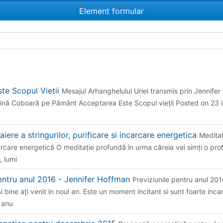
Element formular
te Scopul Vietii
Mesajul Arhanghelului Uriel transmis prin Jennife
ină Coboară pe Pământ Acceptarea Este Scopul vieții Posted on 23 i
aiere a stringurilor, purificare si incarcare energetica
Meditaţ
cărcare energetică O meditaţie profundă în urma căreia vei simţi o prof
, lumi
pentru anul 2016 - Jennifer Hoffman
Previziunile pentru anul 20
si bine ați venit in noul an. Este un moment incitant si sunt foarte inca
 anu