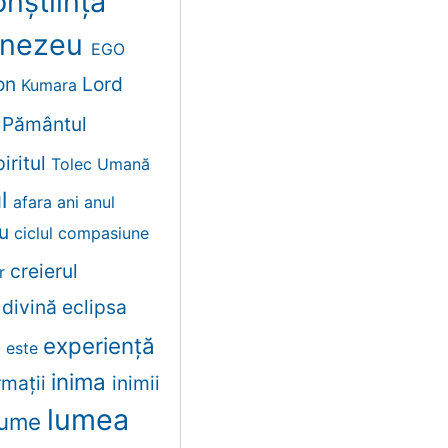
nștiința
nezeu
EGO
on
Lord
Kumara
t
Pământul
iritul
Tolec
Umană
ul
afara
ani
anul
lu
ciclul
compasiune
creierul
er
e
divină
eclipsa
experiență
e
este
inima
rmații
inimii
lumea
lume