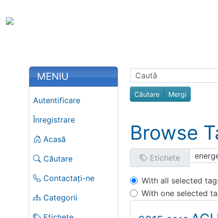
Site identity, navigation, etc.
Portal Spir
Toata Creatia e
Navigation and related fu
More content and functiona
Related con
MENIU
Autentificare
Înregistrare
Browse T
Acasă
Etichete
Căutare
Contactați-ne
With all selected tag
With one selected t
Categorii
Etichete