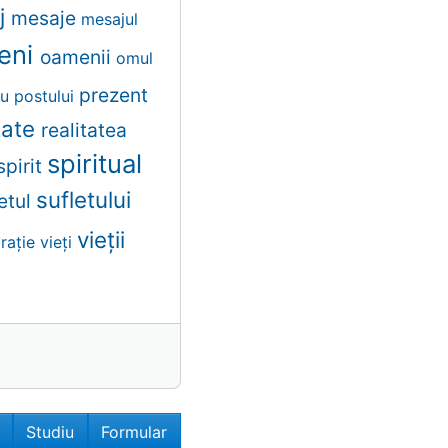
j
mesaje
mesajul
eni
oamenii
omul
prezent
ru
postului
itate
realitatea
spiritual
spirit
sufletului
letul
vieții
brație
vieți
Studiu
Formular