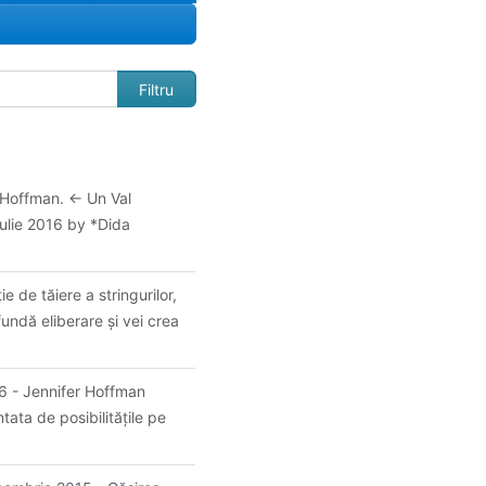
r Hoffman. ← Un Val
ulie 2016 by *Dida
ie de tăiere a stringurilor,
undă eliberare şi vei crea
16 - Jennifer Hoffman
ntata de posibilitățile pe