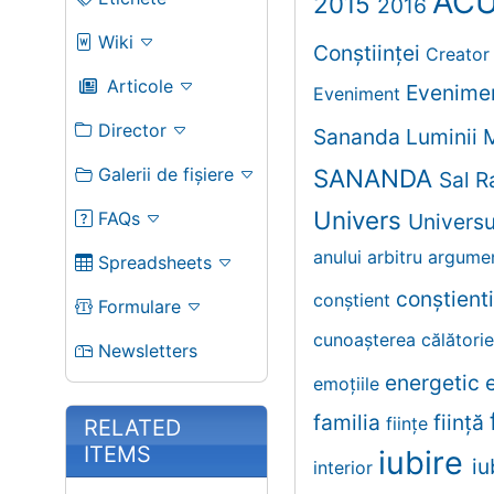
AC
2015
2016
Wiki
Conștiinței
Creato
Articole
Evenime
Eveniment
Director
Sananda
Luminii
Galerii de fișiere
SANANDA
Sal 
Univers
FAQs
Univers
anului
arbitru
argume
Spreadsheets
conştient
conştient
Formulare
cunoaşterea
călători
Newsletters
energetic
emoţiile
familia
fiinţă
fiinţe
RELATED
ITEMS
iubire
iu
interior