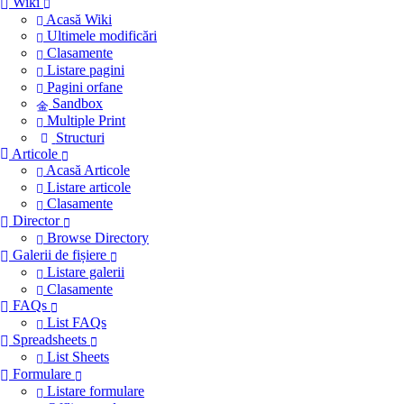
Wiki
Acasă Wiki
Ultimele modificări
Clasamente
Listare pagini
Pagini orfane
Sandbox
Multiple Print
Structuri
Articole
Acasă Articole
Listare articole
Clasamente
Director
Browse Directory
Galerii de fișiere
Listare galerii
Clasamente
FAQs
List FAQs
Spreadsheets
List Sheets
Formulare
Listare formulare