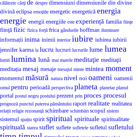
de
dimensiuni
dimensiunile
din
divine
călătorie
cărţi
despre
energia
divină
eclipsa
energetic
energetică
emoţiile
energie
experiență
energii
energiile
familia
este
fiinţe
fizic
fiinţă
frica
hoffman
fizica
forță
gândurile
iluminare
iubire
inima
informații
inimii
iubirea
iubirii
interior
lumea
lucru
lume
jennifer
karma
lucruri
la
lucrurile
lumina
lună
meditaţie
meditaţii
lumii
mai
marele
moment
mesaj
mintea
meditația
mesaje
mesajul
minte
măsură
oameni
nivel
momentul
noi
oamenii
natura
planeta
pentru
perioadă
omul
perspectiva
planetar
planul
proces
procesul
portal
prezent
postul negru
postului
prin
realitate
raport
realitatea
prognoză
punctul
puterea
pământului
schimbare
scopul
relații
religie
rezonanţă
schimbări
sistem
spiritual
spirituale
sistemul
spirit
spiritualitate
spațiu
spirituală
suflet
sufletului
suflete
sufletul
starea
sufletele
timp
timpul