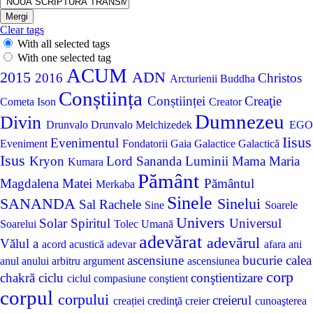
Clear tags
With all selected tags
With one selected tag
ACUM
2015
ADN
2016
Christos
Arcturienii
Buddha
Conștiința
Conștiinței
Creaţie
Cometa Ison
Creator
Dumnezeu
Divin
Drunvalo
Drunvalo Melchizedek
EGO
Iisus
Evenimentul
Eveniment
Fondatorii
Gaia
Galactice
Galactică
Isus
Kryon
Lord Sananda
Luminii
Mama
Maria
Kumara
Pământ
Magdalena
Matei
Pământul
Merkaba
Sinele
SANANDA
Sinelui
Sal Rachele
Sine
Soarele
Univers
Solar
Spiritul
Universul
Soarelui
Tolec
Umană
adevărat
adevărul
Vălul
a
acord
acustică
adevar
afara
ani
ascensiune
bucurie
calea
anul
anului
arbitru
argument
ascensiunea
corp
chakră
ciclu
conştientizare
ciclul
compasiune
conştient
corpul
corpului
creierul
creației
credinţă
creier
cunoaşterea