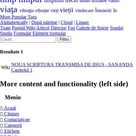
timpului
trecut
umane
uman
valuri
viaţa
vieții
vibraţia
vibrație
vieți
vindecare
Întuneric
în
More Popular Tags
Alphabetically
|
După mărime
|
Cloud
|
Listare
Toate
Pagină Wiki
Articol
Director
Faq
Galerie de fișiere
Sondaj
Studiu
Formular
Element formular
Rezultate
1
NOUA SCRIPTURA TRANSMISA DE IISUS - SANANDA
Wiki
Capitolul 1
More content and functionality (left side)
Meniu
Acasă
Căutare
Contactați-ne
Categorii
Etichete