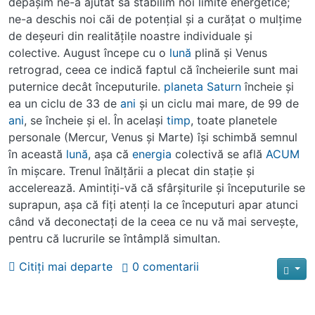
depăşim ne-a ajutat să stabilim noi limite energetice;
ne-a deschis noi căi de potenţial şi a curăţat o mulţime
de deşeuri din realităţile noastre individuale şi
colective. August începe cu o
lună
plină şi Venus
retrograd, ceea ce indică faptul că încheierile sunt mai
puternice decât începuturile.
planeta
Saturn
încheie şi
ea un ciclu de 33 de
ani
şi un ciclu mai mare, de 99 de
ani
, se încheie şi el. În acelaşi
timp
, toate planetele
personale (Mercur, Venus şi Marte) îşi schimbă semnul
în această
lună
, aşa că
energia
colectivă se află
ACUM
în mişcare. Trenul înălţării a plecat din staţie şi
accelerează. Amintiţi-vă că sfârşiturile şi începuturile se
suprapun, aşa că fiţi atenţi la ce începuturi apar atunci
când vă deconectaţi de la ceea ce nu vă mai serveşte,
pentru că lucrurile se întâmplă simultan.
Citiți mai departe
0 comentarii