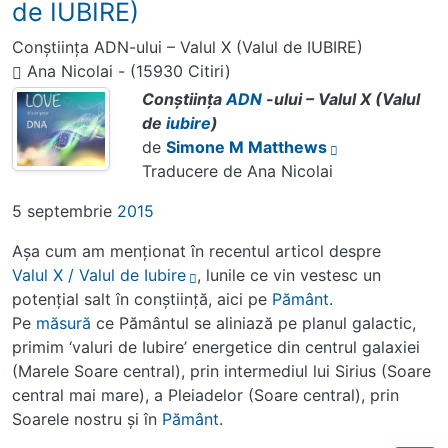
de IUBIRE)
Conștiința ADN-ului – Valul X (Valul de IUBIRE)
Ana Nicolai
-
(15930 Citiri)
Conștiința
ADN
-ului – Valul X (Valul
de
iubire
)
de
Simone M Matthews
Traducere de Ana Nicolai
5 septembrie
2015
Așa cum am menționat în recentul articol despre
Valul X / Valul de Iubire
, lunile ce vin vestesc un
potențial salt în conștiință, aici pe
Pământ
.
Pe
măsură
ce Pământul se aliniază pe planul galactic,
primim ‘valuri de Iubire’ energetice din centrul galaxiei
(Marele Soare central), prin intermediul lui Sirius (Soare
central mai mare), a Pleiadelor (Soare central), prin
Soarele nostru și în
Pământ
.