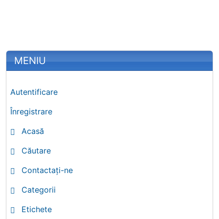
More content and functionality (left 
MENIU
Autentificare
Înregistrare
Acasă
Căutare
Contactați-ne
Categorii
Etichete