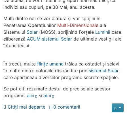
De aceea, ne vom întâlni în grupuri mari sau mici, ca
indivizi sau cupluri, pe 30 Mai, anul acesta.
Mulţi dintre noi se vor alătura şi vor sprijini în
Penetrarea Operaţiunilor
Multi-Dimensionale
ale
Sistemului
Solar
(MOSS), sprijinind Forţele
Luminii
care
eliberează
ACUM
sistemul
Solar
de ultimele vestigii ale
întunericului.
În trecut, multe
fiinţe
umane
trăiau ca ostatici şi sclavi
în multe dintre coloniile răspândite prin
sistemul
Solar
,
care aparţineau diverselor programe secrete spaţiale.
Se pot citi rezumate destul de precise ale acestor
programe,
aici
şi
aici
.
Citiți mai departe
0 comentarii