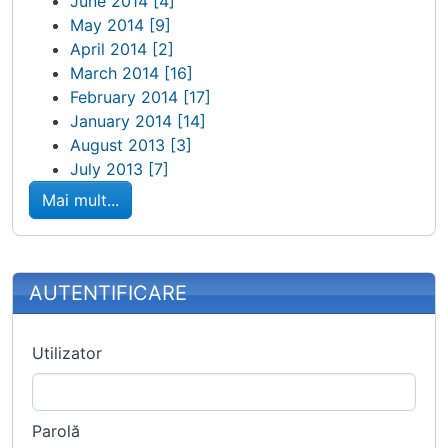
June 2014 [4]
May 2014 [9]
April 2014 [2]
March 2014 [16]
February 2014 [17]
January 2014 [14]
August 2013 [3]
July 2013 [7]
Mai mult...
More content and functionality (right
AUTENTIFICARE
Utilizator
Parolă