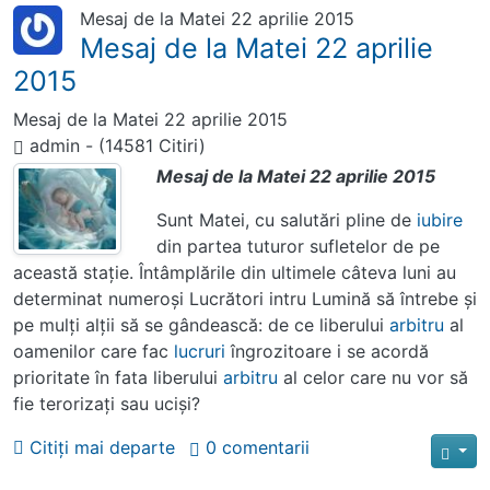
Mesaj de la Matei 22 aprilie 2015
Mesaj de la Matei 22 aprilie
2015
Mesaj de la Matei 22 aprilie 2015
admin
-
(14581 Citiri)
Mesaj de la Matei 22 aprilie 2015
Sunt Matei, cu salutări pline de
iubire
din partea tuturor sufletelor de pe
această staţie. Întâmplările din ultimele câteva luni au
determinat numeroşi Lucrători intru Lumină să întrebe şi
pe mulţi alţii să se gândească: de ce liberului
arbitru
al
oamenilor care fac
lucruri
îngrozitoare i se acordă
prioritate în fata liberului
arbitru
al celor care nu vor să
fie terorizaţi sau ucişi?
Citiți mai departe
0 comentarii