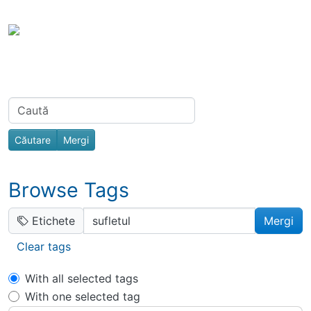
Site identity, navigation, etc.
Portal Spiri
Toata Creatia es
Navigation and related functionality
Related content
Find
Browse Tags
Etichete
Clear tags
With all selected tags
With one selected tag