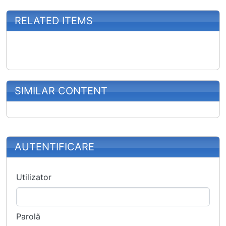
RELATED ITEMS
SIMILAR CONTENT
More content and functionality (right
AUTENTIFICARE
Utilizator
Parolă