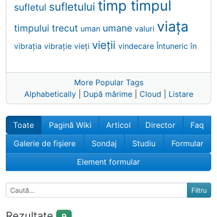
timp
timpul
sufletului
sufletul
viaţa
timpului
trecut
umane
uman
valuri
vieții
vibraţia
vibrație
vieți
vindecare
Întuneric
în
More Popular Tags
Alphabetically
|
După mărime
|
Cloud
|
Listare
Toate
Pagină Wiki
Articol
Director
Faq
Galerie de fișiere
Sondaj
Studiu
Formular
Element formular
Rezultate
9