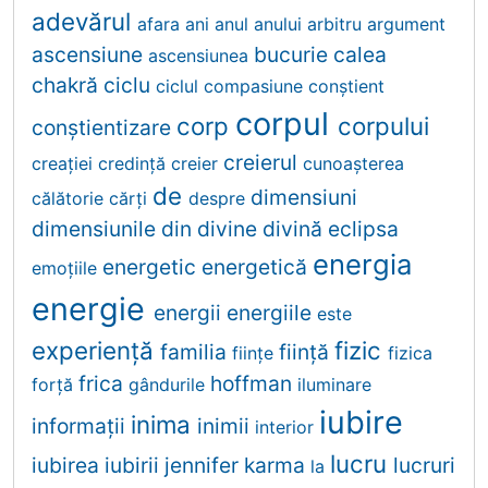
adevărul
afara
ani
anul
anului
arbitru
argument
ascensiune
bucurie
calea
ascensiunea
chakră
ciclu
ciclul
compasiune
conştient
corpul
corp
corpului
conştientizare
creierul
creației
credinţă
creier
cunoaşterea
de
dimensiuni
călătorie
cărţi
despre
dimensiunile
din
divine
divină
eclipsa
energia
energetic
energetică
emoţiile
energie
energii
energiile
este
experiență
fizic
familia
fiinţă
fiinţe
fizica
frica
hoffman
forță
gândurile
iluminare
iubire
inima
informații
inimii
interior
lucru
iubirea
iubirii
jennifer
karma
lucruri
la