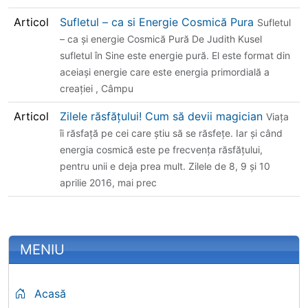
Articol
Sufletul – ca si Energie Cosmică Pura
Sufletul
– ca și energie Cosmică Pură De Judith Kusel
sufletul în Sine este energie pură. El este format din
aceiași energie care este energia primordială a
creației , Câmpu
Articol
Zilele răsfățului! Cum să devii magician
Viața
îi răsfață pe cei care știu să se răsfețe. Iar și când
energia cosmică este pe frecvența răsfățului,
pentru unii e deja prea mult. Zilele de 8, 9 și 10
aprilie 2016, mai prec
More content and functionality (left 
MENIU
Acasă