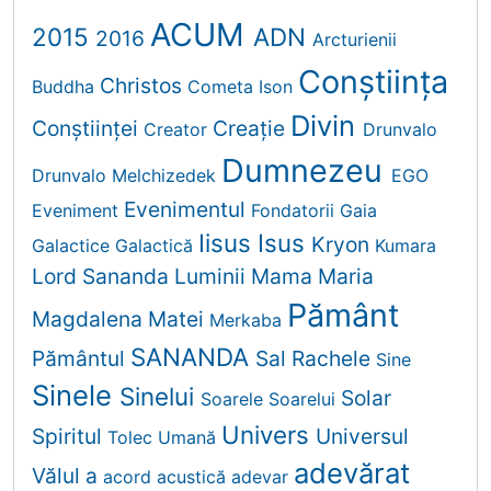
ACUM
2015
ADN
2016
Arcturienii
Conștiința
Christos
Buddha
Cometa Ison
Divin
Conștiinței
Creaţie
Creator
Drunvalo
Dumnezeu
Drunvalo Melchizedek
EGO
Evenimentul
Eveniment
Fondatorii
Gaia
Iisus
Isus
Kryon
Galactice
Galactică
Kumara
Lord Sananda
Luminii
Mama
Maria
Pământ
Magdalena
Matei
Merkaba
SANANDA
Pământul
Sal Rachele
Sine
Sinele
Sinelui
Solar
Soarele
Soarelui
Univers
Spiritul
Universul
Tolec
Umană
adevărat
Vălul
a
acord
acustică
adevar