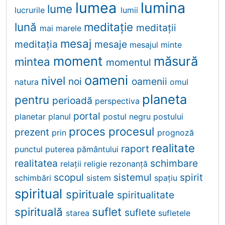
lumea
lumina
lume
lucrurile
lumii
lună
meditaţie
meditaţii
mai
marele
mesaj
meditația
mesaje
mesajul
minte
moment
măsură
mintea
momentul
oameni
nivel
noi
oamenii
natura
omul
planeta
pentru
perioadă
perspectiva
portal
planetar
planul
postul negru
postului
proces
procesul
prezent
prin
prognoză
realitate
raport
punctul
puterea
pământului
realitatea
schimbare
relații
religie
rezonanţă
scopul
sistemul
spirit
schimbări
sistem
spațiu
spiritual
spirituale
spiritualitate
spirituală
suflet
suflete
starea
sufletele