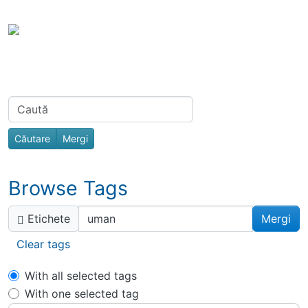
Site identity, navigation, etc.
Portal Spiri
Toata Creatia es
Navigation and related functionality
Related content
Find
Browse Tags
Etichete
Clear tags
With all selected tags
With one selected tag