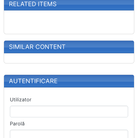
RELATED ITEMS
SIMILAR CONTENT
More content and functionality (right
AUTENTIFICARE
Utilizator
Parolă