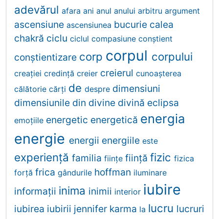
adevărul
afara
ani
anul
anului
arbitru
argument
ascensiune
bucurie
calea
ascensiunea
chakră
ciclu
ciclul
compasiune
conştient
corpul
corp
corpului
conştientizare
creierul
creației
credinţă
creier
cunoaşterea
de
dimensiuni
călătorie
cărţi
despre
dimensiunile
din
divine
divină
eclipsa
energia
energetic
energetică
emoţiile
energie
energii
energiile
este
experiență
fizic
familia
fiinţă
fiinţe
fizica
frica
hoffman
forță
gândurile
iluminare
iubire
inima
informații
inimii
interior
lucru
iubirea
iubirii
jennifer
karma
lucruri
la