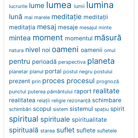
lumea
lumina
lume
lucrurile
lumii
lună
meditaţie
meditaţii
mai
marele
mesaj
meditația
mesaje
mesajul
minte
moment
măsură
mintea
momentul
oameni
nivel
noi
oamenii
natura
omul
planeta
pentru
perioadă
perspectiva
portal
planetar
planul
postul negru
postului
proces
procesul
prezent
prin
prognoză
realitate
raport
punctul
puterea
pământului
realitatea
schimbare
relații
religie
rezonanţă
scopul
sistemul
spirit
schimbări
sistem
spațiu
spiritual
spirituale
spiritualitate
spirituală
suflet
suflete
starea
sufletele