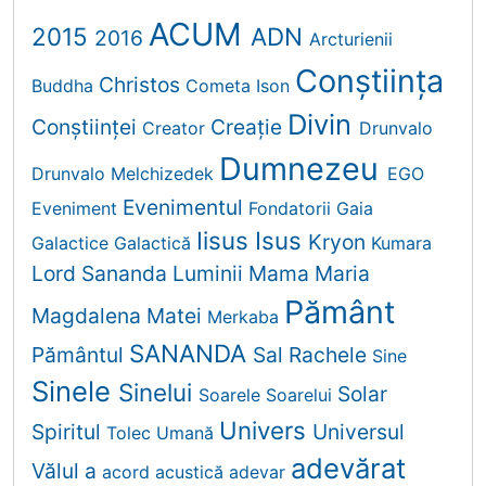
ACUM
2015
ADN
2016
Arcturienii
Conștiința
Christos
Buddha
Cometa Ison
Divin
Conștiinței
Creaţie
Creator
Drunvalo
Dumnezeu
Drunvalo Melchizedek
EGO
Evenimentul
Eveniment
Fondatorii
Gaia
Iisus
Isus
Kryon
Galactice
Galactică
Kumara
Lord Sananda
Luminii
Mama
Maria
Pământ
Magdalena
Matei
Merkaba
SANANDA
Pământul
Sal Rachele
Sine
Sinele
Sinelui
Solar
Soarele
Soarelui
Univers
Spiritul
Universul
Tolec
Umană
adevărat
Vălul
a
acord
acustică
adevar