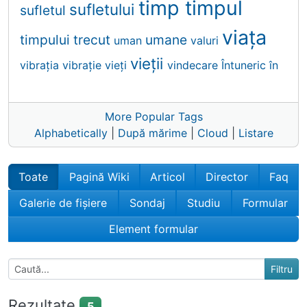
timp
timpul
sufletului
sufletul
viaţa
timpului
trecut
umane
uman
valuri
vieții
vibraţia
vibrație
vieți
vindecare
Întuneric
în
More Popular Tags
Alphabetically
|
După mărime
|
Cloud
|
Listare
Toate
Pagină Wiki
Articol
Director
Faq
Galerie de fișiere
Sondaj
Studiu
Formular
Element formular
Rezultate
5