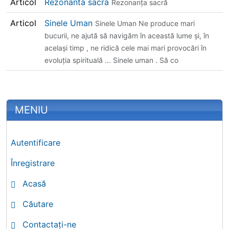
Articol
Rezonanta sacra
Rezonanţa sacră
Articol
Sinele Uman
Sinele Uman Ne produce mari
bucurii, ne ajută să navigăm în această lume şi, în
acelaşi timp , ne ridică cele mai mari provocări în
evoluţia spirituală ... Sinele uman . Să co
More content and functionality (left 
MENIU
Autentificare
Înregistrare
Acasă
Căutare
Contactați-ne