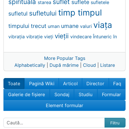
spirituală
suflet
suflete
starea
sufletele
timp
timpul
sufletului
sufletul
viaţa
timpului
trecut
umane
uman
valuri
vieții
vibraţia
vibrație
vieți
vindecare
Întuneric
în
More Popular Tags
Alphabetically
|
După mărime
|
Cloud
|
Listare
Toate
Pagină Wiki
Articol
Director
Faq
Galerie de fișiere
Sondaj
Studiu
Formular
Element formular