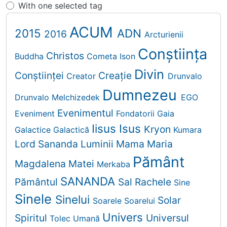
With one selected tag
ACUM
2015
ADN
2016
Arcturienii
Conștiința
Christos
Buddha
Cometa Ison
Divin
Conștiinței
Creaţie
Creator
Drunvalo
Dumnezeu
Drunvalo Melchizedek
EGO
Evenimentul
Eveniment
Fondatorii
Gaia
Iisus
Isus
Kryon
Galactice
Galactică
Kumara
Lord Sananda
Luminii
Mama
Maria
Pământ
Magdalena
Matei
Merkaba
SANANDA
Pământul
Sal Rachele
Sine
Sinele
Sinelui
Solar
Soarele
Soarelui
Univers
Spiritul
Universul
Tolec
Umană