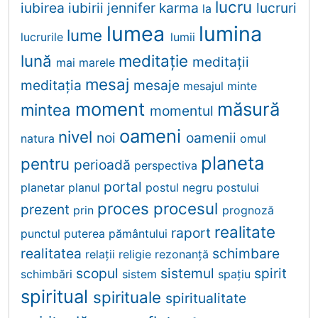
lucru
iubirea
iubirii
jennifer
karma
lucruri
la
lumea
lumina
lume
lucrurile
lumii
lună
meditaţie
meditaţii
mai
marele
mesaj
meditația
mesaje
mesajul
minte
moment
măsură
mintea
momentul
oameni
nivel
noi
oamenii
natura
omul
planeta
pentru
perioadă
perspectiva
portal
planetar
planul
postul negru
postului
proces
procesul
prezent
prin
prognoză
realitate
raport
punctul
puterea
pământului
realitatea
schimbare
relații
religie
rezonanţă
scopul
sistemul
spirit
schimbări
sistem
spațiu
spiritual
spirituale
spiritualitate