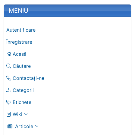
More content and functionality (left 
MENIU
Autentificare
Înregistrare
Acasă
Căutare
Contactați-ne
Categorii
Etichete
Wiki
Articole