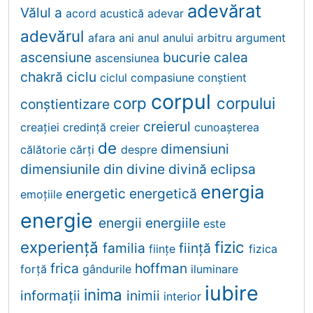
adevărat
Vălul
a
acord
acustică
adevar
adevărul
afara
ani
anul
anului
arbitru
argument
ascensiune
bucurie
calea
ascensiunea
chakră
ciclu
ciclul
compasiune
conştient
corpul
corp
corpului
conştientizare
creierul
creației
credinţă
creier
cunoaşterea
de
dimensiuni
călătorie
cărţi
despre
dimensiunile
din
divine
divină
eclipsa
energia
energetic
energetică
emoţiile
energie
energii
energiile
este
experiență
fizic
familia
fiinţă
fiinţe
fizica
frica
hoffman
forță
gândurile
iluminare
iubire
inima
informații
inimii
interior