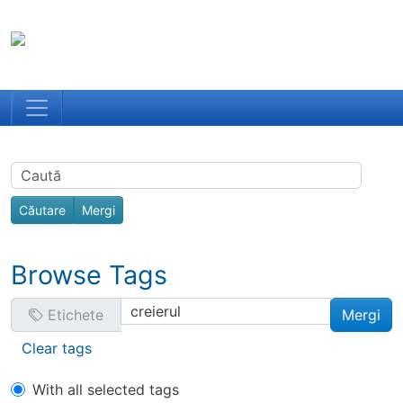
Site identity, navigation, etc.
Portal Spiri
Toata Creatia es
Navigation and related functionality
Related content
Find
Browse Tags
Etichete
Clear tags
With all selected tags