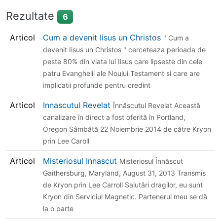
Rezultate
6
Articol
Cum a devenit Iisus un Christos
" Cum a
devenit Iisus un Christos " cerceteaza perioada de
peste 80% din viata lui Iisus care lipseste din cele
patru Evanghelii ale Noului Testament si care are
implicatii profunde pentru credint
Articol
Innascutul Revelat
Înnăscutul Revelat Această
canalizare în direct a fost oferită în Portland,
Oregon Sâmbătă 22 Noiembrie 2014 de către Kryon
prin Lee Caroll
Articol
Misteriosul Innascut
Misteriosul Înnăscut
Gaithersburg, Maryland, August 31, 2013 Transmis
de Kryon prin Lee Carroll Salutări dragilor, eu sunt
Kryon din Serviciul Magnetic. Partenerul meu se dă
la o parte