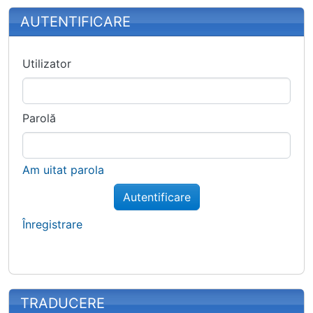
More content and functionality (right
AUTENTIFICARE
Utilizator
Parolă
Am uitat parola
Autentificare
Înregistrare
TRADUCERE