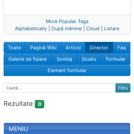
More Popular Tags
Alphabetically
|
După mărime
|
Cloud
|
Listare
Toate
Pagină Wiki
Articol
Director
Faq
Galerie de fișiere
Sondaj
Studiu
Formular
Element formular
Rezultate
0
More content and functionality (left 
MENIU