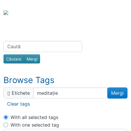
Site identity, navigation, etc.
Portal Spiri
Toata Creatia es
Navigation and related functionality
Related content
Find
Browse Tags
Etichete
Clear tags
With all selected tags
With one selected tag