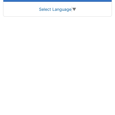
Select Language
▼
Site information, links, etc.