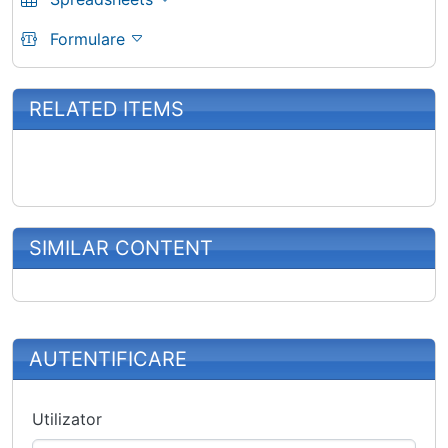
Formulare
RELATED ITEMS
SIMILAR CONTENT
More content and functionality (right
AUTENTIFICARE
Utilizator