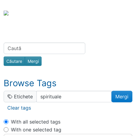
Site identity, navigation, etc.
Portal Spiri
Toata Creatia es
Navigation and related functionality
Related content
Find
Browse Tags
Etichete
Clear tags
With all selected tags
With one selected tag