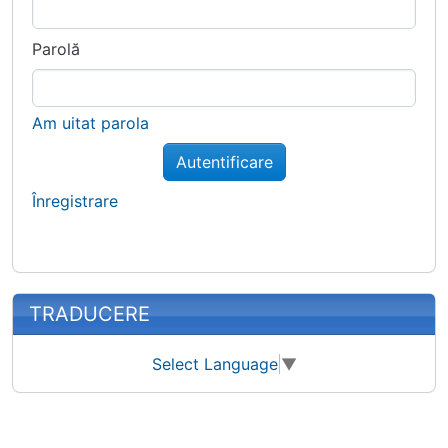
Parolă
Am uitat parola
Autentificare
Înregistrare
TRADUCERE
Select Language
▼
Site information, links, etc.