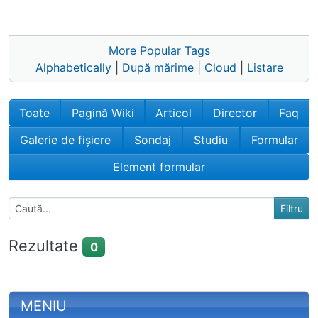
More Popular Tags
Alphabetically
|
După mărime
|
Cloud
|
Listare
Toate
Pagină Wiki
Articol
Director
Faq
Galerie de fișiere
Sondaj
Studiu
Formular
Element formular
Rezultate
0
More content and functionality (left 
MENIU