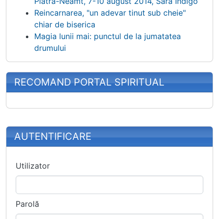
Piatra-Neamt, 7-10 august 2014, Sara Indigo
Reincarnarea, "un adevar tinut sub cheie"
chiar de biserica
Magia lunii mai: punctul de la jumatatea
drumului
RECOMAND PORTAL SPIRITUAL
More content and functionality (right
AUTENTIFICARE
Utilizator
Parolă