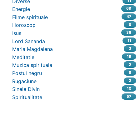
Diverse
11
Energie
69
Filme spirituale
47
Horoscop
8
Isus
36
Lord Sananda
11
Maria Magdalena
3
Meditatie
19
Muzica spirituala
2
Postul negru
8
Rugaciune
2
Sinele Divin
10
Spiritualitate
57
Related content