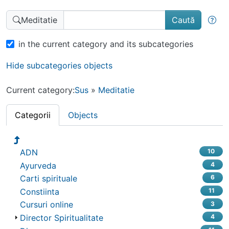
Caută
Meditatie
in the current category and its subcategories
Hide subcategories objects
Current category:
Sus
»
Meditatie
Categorii
Objects
ADN
10
Ayurveda
4
Carti spirituale
6
Constiinta
11
Cursuri online
3
Director Spiritualitate
4