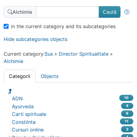
Caută
Alchimie
in the current category and its subcategories
Hide subcategories objects
Current category:
Sus
»
Director Spiritualitate
»
Alchimie
Categorii
Objects
ADN
10
Ayurveda
4
Carti spirituale
6
Constiinta
11
Cursuri online
3
4