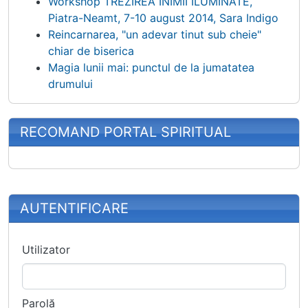
Workshop TREZIREA INIMII ILUMINATE,
Piatra-Neamt, 7-10 august 2014, Sara Indigo
Reincarnarea, "un adevar tinut sub cheie"
chiar de biserica
Magia lunii mai: punctul de la jumatatea
drumului
RECOMAND PORTAL SPIRITUAL
More content and functionality (right
AUTENTIFICARE
Utilizator
Parolă