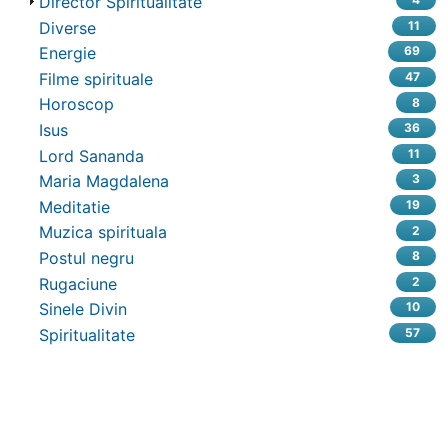
Director Spiritualitate
Diverse
11
Energie
69
Filme spirituale
47
Horoscop
8
Isus
36
Lord Sananda
11
Maria Magdalena
3
Meditatie
19
Muzica spirituala
2
Postul negru
8
Rugaciune
2
Sinele Divin
10
Spiritualitate
57
Related content